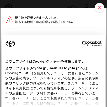
TOYOTA
検索
メニュ
ログイン
現在地を取得できませんでした。
ラインアップ
オーナーサポート
トピックス
該当する地域・都道府県をお選びください。
トヨタ認定中古車
メニュー
北海道
未設定
お気に入り
保存した見積り
閲覧履歴
東北
当ウェブサイトはCookie(クッキー)を使用します。
関東
申し訳ございません。
当ウェブサイト(
toyota.jp
、
manual.toyota.jp
)では
Cookie(クッキー)を使用して、ユーザーに合わせたコンテン
中部
何らかの問題が発生しました。
ツや広告の表示、ソーシャルメディアの提供、広告の表示回
数やクリック数の測定を行っています。またユーザーによる
恐れ入りますが、しばらく経ってから
サイト利用状況についても情報を収集し、ソーシャルメディ
近畿
アや広告配信、データ解析の各パートナーと共有していま
再度、お試し下さい。
す。各パートナーは、ここで収集された情報とユーザーが各
中国
パートナーに提供した他の情報、ユーザーが各パートナーの