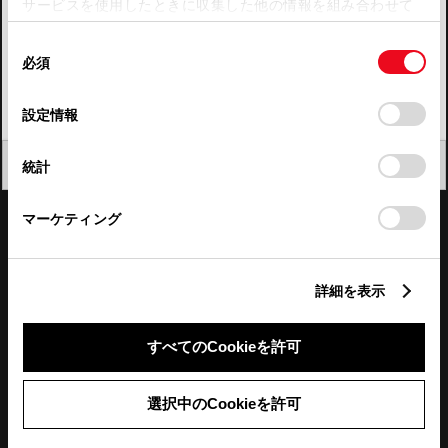
サービスを使用したときに収集した他の情報を組み合わせて
使用することがあります。当ウェブサイトの使用を続行する
四国
同
とCookie(クッキー)に同意したこととなります。
必須
意
九州・沖縄
の
「すべてのCookieを許可」をクリックすることで、お客様の
FAQ・お問い合わせ
選
デバイスにすべてのCookie(クッキー)が保存されることに同
設定情報
択
意したことになります。Cookie(クッキー)のオプトアウト、
設定の変更、同意を撤回したりするにあたっては、当社の
関連サイト
閉じる
統計
「
Cookie（クッキー）情報の取り扱いについて
」をご覧くだ
さい。
関連サービス
マーケティング
公式SNS
詳細を表示
LINE
X
Facebook
YouTube
Instagram
すべてのCookieを許可
トヨタイムズ
選択中のCookieを許可
TOYOTA Mail Magazine