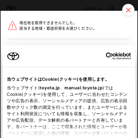
TOYOTA
検索
メニュ
ログイン
現在地を取得できませんでした。
ラインアップ
オーナーサポート
トピックス
該当する地域・都道府県をお選びください。
トヨタ認定中古車
メニュー
北海道
未設定
お気に入り
保存した見積り
閲覧履歴
東北
当ウェブサイトはCookie(クッキー)を使用します。
関東
申し訳ございません。
当ウェブサイト(
toyota.jp
、
manual.toyota.jp
)では
Cookie(クッキー)を使用して、ユーザーに合わせたコンテン
中部
何らかの問題が発生しました。
ツや広告の表示、ソーシャルメディアの提供、広告の表示回
数やクリック数の測定を行っています。またユーザーによる
恐れ入りますが、しばらく経ってから
サイト利用状況についても情報を収集し、ソーシャルメディ
近畿
アや広告配信、データ解析の各パートナーと共有していま
再度、お試し下さい。
す。各パートナーは、ここで収集された情報とユーザーが各
中国
パートナーに提供した他の情報、ユーザーが各パートナーの