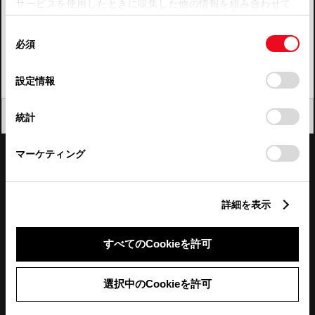
サービスを使用したときに収集した他の情報を組み合わせて
使用することがあります。当ウェブサイトの使用を続行する
四国
同
とCookie(クッキー)に同意したこととなります。
必須
意
九州・沖縄
の
「すべてのCookieを許可」をクリックすることで、お客様の
FAQ・お問い合わせ
選
デバイスにすべてのCookie(クッキー)が保存されることに同
設定情報
択
意したことになります。Cookie(クッキー)のオプトアウト、
設定の変更、同意を撤回したりするにあたっては、当社の
関連サイト
閉じる
統計
「
Cookie（クッキー）情報の取り扱いについて
」をご覧くだ
さい。
関連サービス
マーケティング
公式SNS
詳細を表示
LINE
X
Facebook
YouTube
Instagram
すべてのCookieを許可
トヨタイムズ
選択中のCookieを許可
TOYOTA Mail Magazine