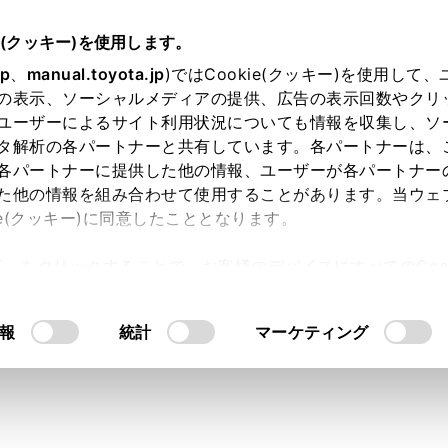
e(クッキー)を使用します。
jp
、
manual.toyota.jp
)ではCookie(クッキー)を使用して
の表示、ソーシャルメディアの提供、広告の表示回数やクリ
り依頼
ユーザーによるサイト利用状況についても情報を収集し、ソ
タ解析の各パートナーと共有しています。各パートナーは、
各パートナーに提供した他の情報、ユーザーが各パートナー
た他の情報を組み合わせて使用することがあります。当ウェ
入力内容のご確認
ie(クッキー)に同意したこととなります。
許可」をクリックすることで、お客様のデバイスにすべてのCook
意したことになります。Cookie(クッキー)のオプトアウト
ト」取得済みの方は、ログインするとお客さま情報の入力を省
るにあたっては、当社の「
Cookie（クッキー）情報の取り
報
統計
マーケティング
ログインして