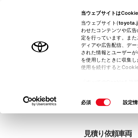
当ウェブサイトはCooki
TOYOTA
当ウェブサイト(
toyota.
わせたコンテンツや広告
色のついた項目
は必須です。
色のついた項目
中古車：見積
定を行っています。また
ディアや広告配信、デー
された情報とユーザーが
を使用したときに収集し
お客さま情報の入力
使用を続行するとCook
「すべてのCookieを
ー)が保存されることに同
「TOYOTAアカウン
更、同意を撤回したりす
同
必須
設定情
て
」をご覧ください。
意
の
選
択
見積り依頼車両