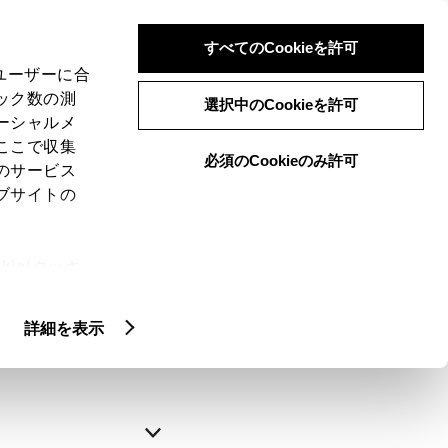
すべてのCookieを許可
、ユーザーに合
ック数の測
選択中のCookieを許可
ーシャルメ
ここで収集
必須のCookieのみ許可
のサービス
ブサイトの
申込みの完了
ie(クッキ
、設定の変
略できます。
扱いについ
詳細を表示
自動入力
新規登録