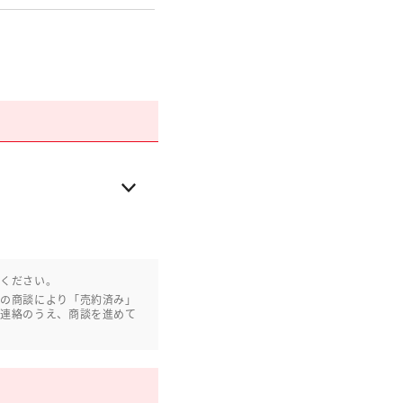
認ください。
との商談により「売約済み」
ご連絡のうえ、商談を進めて