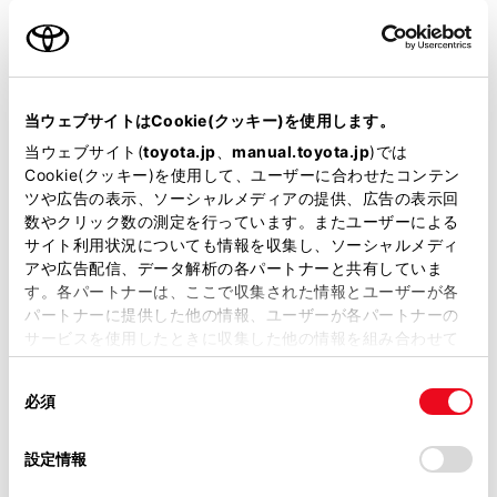
名前（カナ）
必須
当ウェブサイトはCookie(クッキー)を使用します。
当ウェブサイト(
toyota.jp
、
manual.toyota.jp
)では
Cookie(クッキー)を使用して、ユーザーに合わせたコンテン
郵便番号
ツや広告の表示、ソーシャルメディアの提供、広告の表示回
必須
数やクリック数の測定を行っています。またユーザーによる
サイト利用状況についても情報を収集し、ソーシャルメディ
住所自動入力
アや広告配信、データ解析の各パートナーと共有していま
す。各パートナーは、ここで収集された情報とユーザーが各
都道府県
パートナーに提供した他の情報、ユーザーが各パートナーの
必須
サービスを使用したときに収集した他の情報を組み合わせて
使用することがあります。当ウェブサイトの使用を続行する
同
とCookie(クッキー)に同意したこととなります。
必須
意
の
「すべてのCookieを許可」をクリックすることで、お客様の
選
デバイスにすべてのCookie(クッキー)が保存されることに同
設定情報
市区町村名
必須
択
意したことになります。Cookie(クッキー)のオプトアウト、