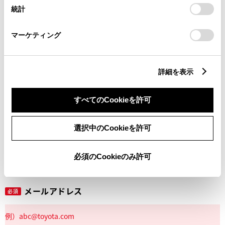
設定の変更、同意を撤回したりするにあたっては、当社の
統計
「
Cookie（クッキー）情報の取り扱いについて
」をご覧くだ
さい。
マーケティング
丁目番地
必須
詳細を表示
すべてのCookieを許可
建物名
任意
選択中のCookieを許可
必須のCookieのみ許可
メールアドレス
必須