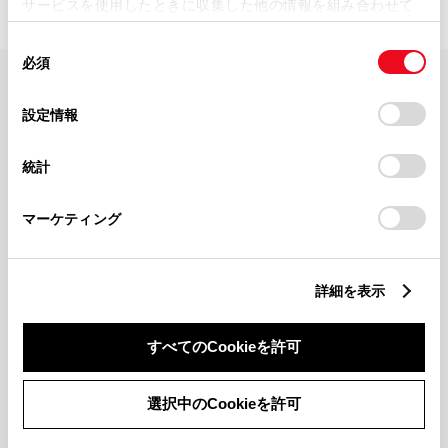
サービスを使用したときに収集した他の情報を組み合わせて
使用することがあります。当ウェブサイトの使用を続行する
同
とCookie(クッキー)に同意したこととなります。
必須
意
の
「すべてのCookieを許可」をクリックすることで、お客様の
FAQ・お問い合わせ
選
デバイスにすべてのCookie(クッキー)が保存されることに同
設定情報
択
意したことになります。Cookie(クッキー)のオプトアウト、
設定の変更、同意を撤回したりするにあたっては、当社の
関連サイト
統計
「
Cookie（クッキー）情報の取り扱いについて
」をご覧くだ
さい。
関連サービス
マーケティング
公式SNS
詳細を表示
LINE
X
Facebook
YouTube
Instagram
すべてのCookieを許可
トヨタイムズ
選択中のCookieを許可
TOYOTA Mail Magazine