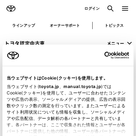
TOYOTA
検索
メニュ
ログイン
ラインアップ
オーナーサポート
トピックス
トヨタ認定中古車
メニュー
未設定
お気に入り
保存した見積り
閲覧履歴
当ウェブサイトはCookie(クッキー)を使用します。
申し訳ございません。
当ウェブサイト(
toyota.jp
、
manual.toyota.jp
)では
Cookie(クッキー)を使用して、ユーザーに合わせたコンテン
何らかの問題が発生しました。
ツや広告の表示、ソーシャルメディアの提供、広告の表示回
数やクリック数の測定を行っています。またユーザーによる
恐れ入りますが、しばらく経ってから
サイト利用状況についても情報を収集し、ソーシャルメディ
アや広告配信、データ解析の各パートナーと共有していま
再度、お試し下さい。
す。各パートナーは、ここで収集された情報とユーザーが各
パートナーに提供した他の情報、ユーザーが各パートナーの