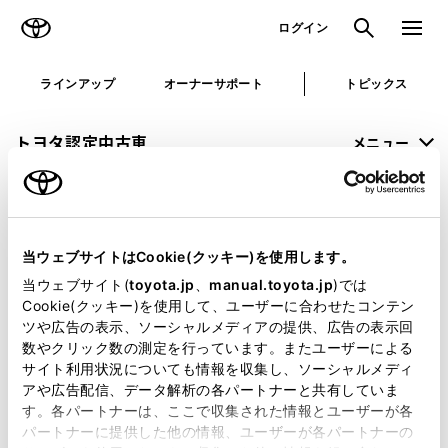
TOYOTA
検索
メニュ
ログイン
ラインアップ
オーナーサポート
トピックス
トヨタ認定中古車
メニュー
未設定
お気に入り
保存した見積り
閲覧履歴
当ウェブサイトはCookie(クッキー)を使用します。
申し訳ございません。
当ウェブサイト(
toyota.jp
、
manual.toyota.jp
)では
Cookie(クッキー)を使用して、ユーザーに合わせたコンテン
何らかの問題が発生しました。
ツや広告の表示、ソーシャルメディアの提供、広告の表示回
数やクリック数の測定を行っています。またユーザーによる
恐れ入りますが、しばらく経ってから
サイト利用状況についても情報を収集し、ソーシャルメディ
アや広告配信、データ解析の各パートナーと共有していま
再度、お試し下さい。
す。各パートナーは、ここで収集された情報とユーザーが各
パートナーに提供した他の情報、ユーザーが各パートナーの