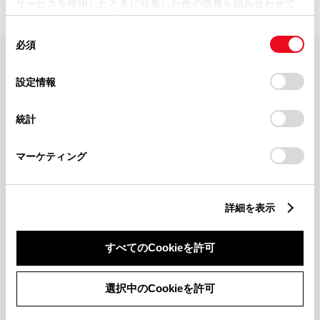
サービスを使用したときに収集した他の情報を組み合わせて
使用することがあります。当ウェブサイトの使用を続行する
同
とCookie(クッキー)に同意したこととなります。
必須
意
の
「すべてのCookieを許可」をクリックすることで、お客様の
FAQ・お問い合わせ
選
デバイスにすべてのCookie(クッキー)が保存されることに同
設定情報
択
意したことになります。Cookie(クッキー)のオプトアウト、
設定の変更、同意を撤回したりするにあたっては、当社の
関連サイト
統計
「
Cookie（クッキー）情報の取り扱いについて
」をご覧くだ
さい。
関連サービス
マーケティング
公式SNS
詳細を表示
LINE
X
Facebook
YouTube
Instagram
すべてのCookieを許可
トヨタイムズ
選択中のCookieを許可
TOYOTA Mail Magazine