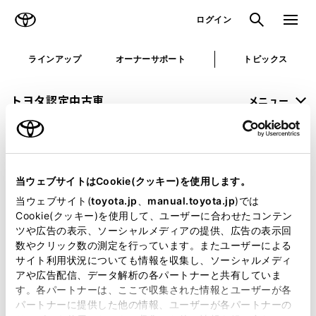
TOYOTA
検索
メニュ
ログイン
ラインアップ
オーナーサポート
トピックス
トヨタ認定中古車
メニュー
未設定
お気に入り
保存した見積り
閲覧履歴
当ウェブサイトはCookie(クッキー)を使用します。
申し訳ございません。
当ウェブサイト(
toyota.jp
、
manual.toyota.jp
)では
Cookie(クッキー)を使用して、ユーザーに合わせたコンテン
何らかの問題が発生しました。
ツや広告の表示、ソーシャルメディアの提供、広告の表示回
数やクリック数の測定を行っています。またユーザーによる
恐れ入りますが、しばらく経ってから
サイト利用状況についても情報を収集し、ソーシャルメディ
アや広告配信、データ解析の各パートナーと共有していま
再度、お試し下さい。
す。各パートナーは、ここで収集された情報とユーザーが各
パートナーに提供した他の情報、ユーザーが各パートナーの