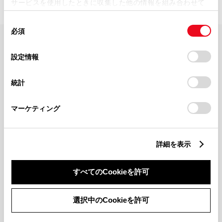
サービスを使用したときに収集した他の情報を組み合わせて
使用することがあります。当ウェブサイトの使用を続行する
同
とCookie(クッキー)に同意したこととなります。
必須
意
の
「すべてのCookieを許可」をクリックすることで、お客様の
FAQ・お問い合わせ
選
デバイスにすべてのCookie(クッキー)が保存されることに同
設定情報
択
意したことになります。Cookie(クッキー)のオプトアウト、
設定の変更、同意を撤回したりするにあたっては、当社の
関連サイト
統計
「
Cookie（クッキー）情報の取り扱いについて
」をご覧くだ
さい。
関連サービス
マーケティング
公式SNS
詳細を表示
LINE
X
Facebook
YouTube
Instagram
すべてのCookieを許可
トヨタイムズ
選択中のCookieを許可
TOYOTA Mail Magazine