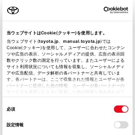
名前（カナ）
必須
当ウェブサイトはCookie(クッキー)を使用します。
当ウェブサイト(
toyota.jp
、
manual.toyota.jp
)では
Cookie(クッキー)を使用して、ユーザーに合わせたコンテン
郵便番号
ツや広告の表示、ソーシャルメディアの提供、広告の表示回
必須
数やクリック数の測定を行っています。またユーザーによる
サイト利用状況についても情報を収集し、ソーシャルメディ
住所自動入力
アや広告配信、データ解析の各パートナーと共有していま
す。各パートナーは、ここで収集された情報とユーザーが各
都道府県
パートナーに提供した他の情報、ユーザーが各パートナーの
必須
サービスを使用したときに収集した他の情報を組み合わせて
使用することがあります。当ウェブサイトの使用を続行する
同
とCookie(クッキー)に同意したこととなります。
必須
意
の
「すべてのCookieを許可」をクリックすることで、お客様の
選
デバイスにすべてのCookie(クッキー)が保存されることに同
設定情報
市区町村名
必須
択
意したことになります。Cookie(クッキー)のオプトアウト、