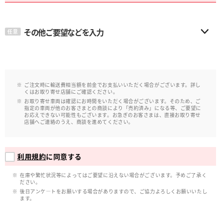
その他ご要望などを入力
任意
ご注文時に輸送費相当額を前金でお支払いいただく場合がございます。詳し
くはお取り寄せ店舗にご確認ください。
お取り寄せ車両は確認にお時間をいただく場合がございます。そのため、ご
指定の車両が他のお客さまとの商談により「売約済み」になる等、ご要望に
お応えできない可能性もございます。お急ぎのお客さまは、直接お取り寄せ
店舗へご連絡のうえ、商談を進めてください。
利用規約
に同意する
在庫や繁忙状況等によってはご要望に沿えない場合がございます。予めご了承く
ださい。
後日アンケ―トをお願いする場合がありますので、ご協力よろしくお願いいたし
ます。