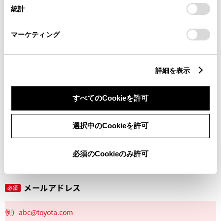
設定の変更、同意を撤回したりするにあたっては、当社の
統計
「
Cookie（クッキー）情報の取り扱いについて
」をご覧くだ
さい。
マーケティング
丁目番地
必須
詳細を表示
すべてのCookieを許可
建物名
任意
選択中のCookieを許可
必須のCookieのみ許可
メールアドレス
必須