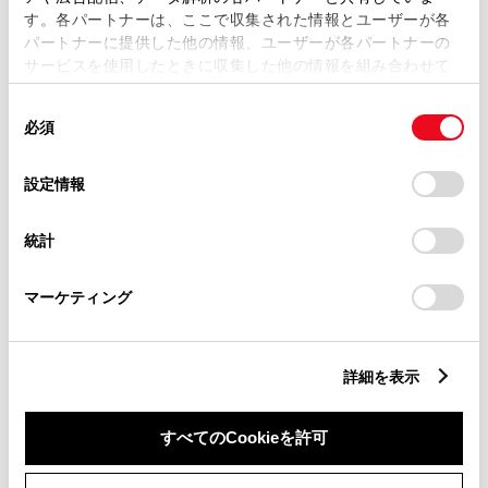
す。各パートナーは、ここで収集された情報とユーザーが各
パートナーに提供した他の情報、ユーザーが各パートナーの
サービスを使用したときに収集した他の情報を組み合わせて
市区町村名
必須
使用することがあります。当ウェブサイトの使用を続行する
同
とCookie(クッキー)に同意したこととなります。
必須
意
の
「すべてのCookieを許可」をクリックすることで、お客様の
選
デバイスにすべてのCookie(クッキー)が保存されることに同
設定情報
択
意したことになります。Cookie(クッキー)のオプトアウト、
丁目番地
必須
設定の変更、同意を撤回したりするにあたっては、当社の
統計
「
Cookie（クッキー）情報の取り扱いについて
」をご覧くだ
さい。
マーケティング
建物名
任意
詳細を表示
すべてのCookieを許可