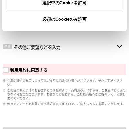
選択中のCookieを許可
メールアドレス
必須
必須のCookieのみ許可
その他ご要望などを入力
任意
利用規約
に同意する
在庫や繁忙状況等によってはご要望に沿えない場合がございます。予めご了承くださ
い。
ご指定の車両が他のお客さまとの商談により「売約済み」になる等、ご要望にお応えで
きない可能性もございます。お急ぎのお客さまは、直接販売店へご連絡のうえ、商談を
進めてください。
後日アンケ―トをお願いする場合がありますので、ご協力よろしくお願いいたします。