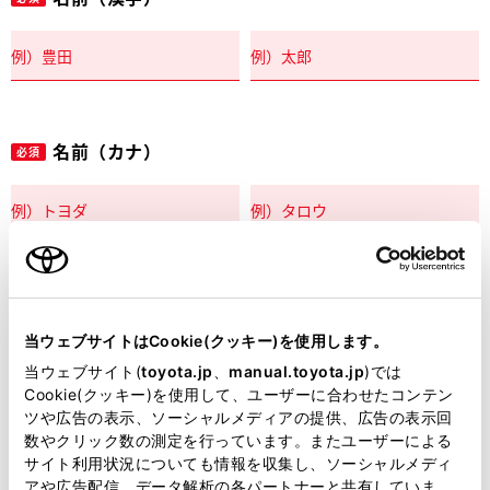
名前（カナ）
必須
郵便番号
必須
当ウェブサイトはCookie(クッキー)を使用します。
住所自動入力
当ウェブサイト(
toyota.jp
、
manual.toyota.jp
)では
Cookie(クッキー)を使用して、ユーザーに合わせたコンテン
都道府県
ツや広告の表示、ソーシャルメディアの提供、広告の表示回
必須
数やクリック数の測定を行っています。またユーザーによる
サイト利用状況についても情報を収集し、ソーシャルメディ
アや広告配信、データ解析の各パートナーと共有していま