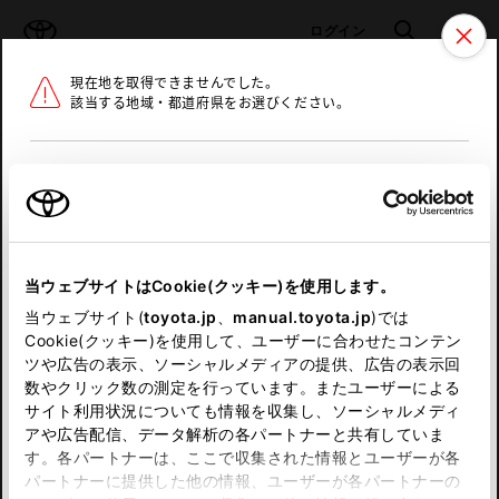
TOYOTA
検索
メニュ
ログイン
現在地を取得できませんでした。
ラインアップ
オーナーサポート
トピックス
該当する地域・都道府県をお選びください。
トヨタ認定中古車
メニュー
北海道
未設定
お気に入り
保存した見積り
閲覧履歴
東北
当ウェブサイトはCookie(クッキー)を使用します。
関東
申し訳ございません。
当ウェブサイト(
toyota.jp
、
manual.toyota.jp
)では
Cookie(クッキー)を使用して、ユーザーに合わせたコンテン
中部
何らかの問題が発生しました。
ツや広告の表示、ソーシャルメディアの提供、広告の表示回
数やクリック数の測定を行っています。またユーザーによる
恐れ入りますが、しばらく経ってから
サイト利用状況についても情報を収集し、ソーシャルメディ
近畿
アや広告配信、データ解析の各パートナーと共有していま
再度、お試し下さい。
す。各パートナーは、ここで収集された情報とユーザーが各
中国
パートナーに提供した他の情報、ユーザーが各パートナーの