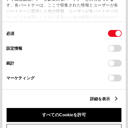
す。各パートナーは、ここで収集された情報とユーザーが各
パートナーに提供した他の情報、ユーザーが各パートナーの
サービスを使用したときに収集した他の情報を組み合わせて
市区町村名
必須
使用することがあります。当ウェブサイトの使用を続行する
同
とCookie(クッキー)に同意したこととなります。
必須
意
の
「すべてのCookieを許可」をクリックすることで、お客様の
選
デバイスにすべてのCookie(クッキー)が保存されることに同
設定情報
択
意したことになります。Cookie(クッキー)のオプトアウト、
丁目番地
必須
設定の変更、同意を撤回したりするにあたっては、当社の
統計
「
Cookie（クッキー）情報の取り扱いについて
」をご覧くだ
さい。
マーケティング
建物名
任意
詳細を表示
すべてのCookieを許可