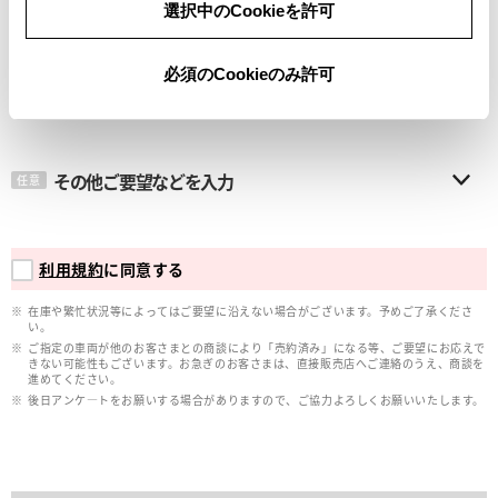
選択中のCookieを許可
メールアドレス
必須
必須のCookieのみ許可
その他ご要望などを入力
任意
利用規約
に同意する
在庫や繁忙状況等によってはご要望に沿えない場合がございます。予めご了承くださ
い。
ご指定の車両が他のお客さまとの商談により「売約済み」になる等、ご要望にお応えで
きない可能性もございます。お急ぎのお客さまは、直接販売店へご連絡のうえ、商談を
進めてください。
後日アンケ―トをお願いする場合がありますので、ご協力よろしくお願いいたします。