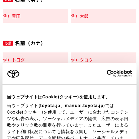
名前（カナ）
必須
郵便番号
必須
当ウェブサイトはCookie(クッキー)を使用します。
住所自動入力
当ウェブサイト(
toyota.jp
、
manual.toyota.jp
)では
Cookie(クッキー)を使用して、ユーザーに合わせたコンテン
都道府県
ツや広告の表示、ソーシャルメディアの提供、広告の表示回
必須
数やクリック数の測定を行っています。またユーザーによる
サイト利用状況についても情報を収集し、ソーシャルメディ
アや広告配信、データ解析の各パートナーと共有していま