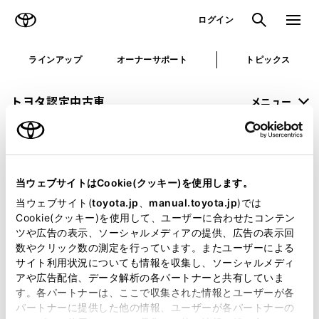
TOYOTA
検索
メニュ
ログイン
ラインアップ
オーナーサポート
トピックス
トヨタ認定中古車
メニュー
未設定
お気に入り
保存した見積り
閲覧履歴
当ウェブサイトはCookie(クッキー)を使用します。
申し訳ございません。
当ウェブサイト(
toyota.jp
、
manual.toyota.jp
)では
Cookie(クッキー)を使用して、ユーザーに合わせたコンテン
何らかの問題が発生しました。
ツや広告の表示、ソーシャルメディアの提供、広告の表示回
数やクリック数の測定を行っています。またユーザーによる
恐れ入りますが、しばらく経ってから
サイト利用状況についても情報を収集し、ソーシャルメディ
アや広告配信、データ解析の各パートナーと共有していま
再度、お試し下さい。
す。各パートナーは、ここで収集された情報とユーザーが各
パートナーに提供した他の情報、ユーザーが各パートナーの