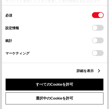
サービスを使用したときに収集した他の情報を組み合わせて
使用することがあります。当ウェブサイトの使用を続行する
同
とCookie(クッキー)に同意したこととなります。
必須
意
の
「すべてのCookieを許可」をクリックすることで、お客様の
FAQ・お問い合わせ
選
デバイスにすべてのCookie(クッキー)が保存されることに同
設定情報
択
意したことになります。Cookie(クッキー)のオプトアウト、
設定の変更、同意を撤回したりするにあたっては、当社の
関連サイト
統計
「
Cookie（クッキー）情報の取り扱いについて
」をご覧くだ
さい。
関連サービス
マーケティング
公式SNS
詳細を表示
LINE
X
Facebook
YouTube
Instagram
すべてのCookieを許可
トヨタイムズ
選択中のCookieを許可
TOYOTA Mail Magazine