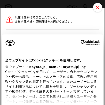
TOYOTA
検索
メニュ
ログイン
現在地を取得できませんでした。
ラインアップ
オーナーサポート
トピックス
該当する地域・都道府県をお選びください。
トヨタ認定中古車
メニュー
北海道
未設定
お気に入り
保存した見積り
閲覧履歴
東北
当ウェブサイトはCookie(クッキー)を使用します。
関東
申し訳ございません。
当ウェブサイト(
toyota.jp
、
manual.toyota.jp
)では
Cookie(クッキー)を使用して、ユーザーに合わせたコンテン
中部
何らかの問題が発生しました。
ツや広告の表示、ソーシャルメディアの提供、広告の表示回
数やクリック数の測定を行っています。またユーザーによる
恐れ入りますが、しばらく経ってから
サイト利用状況についても情報を収集し、ソーシャルメディ
近畿
アや広告配信、データ解析の各パートナーと共有していま
再度、お試し下さい。
す。各パートナーは、ここで収集された情報とユーザーが各
中国
パートナーに提供した他の情報、ユーザーが各パートナーの