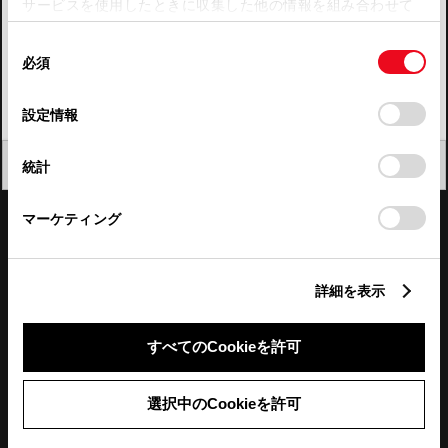
サービスを使用したときに収集した他の情報を組み合わせて
使用することがあります。当ウェブサイトの使用を続行する
四国
同
とCookie(クッキー)に同意したこととなります。
必須
意
九州・沖縄
の
「すべてのCookieを許可」をクリックすることで、お客様の
FAQ・お問い合わせ
選
デバイスにすべてのCookie(クッキー)が保存されることに同
設定情報
択
意したことになります。Cookie(クッキー)のオプトアウト、
設定の変更、同意を撤回したりするにあたっては、当社の
関連サイト
閉じる
統計
「
Cookie（クッキー）情報の取り扱いについて
」をご覧くだ
さい。
関連サービス
マーケティング
公式SNS
詳細を表示
LINE
X
Facebook
YouTube
Instagram
すべてのCookieを許可
トヨタイムズ
選択中のCookieを許可
TOYOTA Mail Magazine