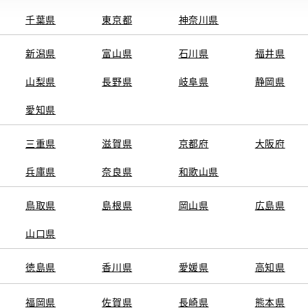
千葉県
東京都
神奈川県
新潟県
富山県
石川県
福井県
山梨県
長野県
岐阜県
静岡県
関連サービス
愛知県
ト
GAZOO
KINTO
三重県
トヨタ中古車オンラインストア
滋賀県
京都府
TOYOTA SHARE
大阪府
ng
クルマ買取
法人向けカーリー
兵庫県
奈良県
和歌山県
トヨタレンタカー
トヨタのau/UQ
鳥取県
島根県
岡山県
広島県
山口県
徳島県
香川県
愛媛県
高知県
TAアカウント利用規約
反社会的勢力に対する基本方針
企業情報
リコール情報
福岡県
佐賀県
長崎県
熊本県
SERVED.