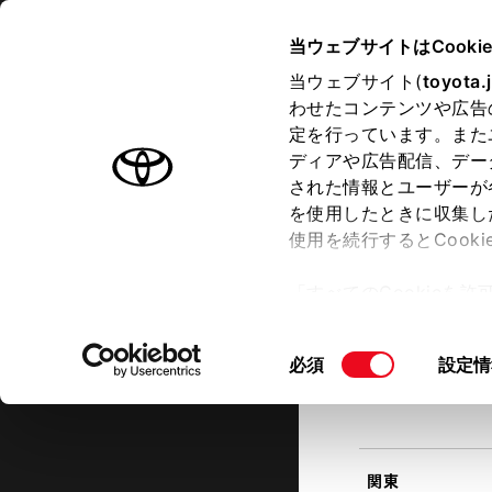
TOYOTA
当ウェブサイトはCooki
当ウェブサイト(
toyota.
わせたコンテンツや広告
ラインアップ
オーナーサポート
トピックス
定を行っています。また
現在地
ディアや広告配信、デー
トヨタ認定中古車
該当す
された情報とユーザーが
を使用したときに収集し
中古車を探す
トヨタ認定中古車の魅力
3つの買
使用を続行するとCook
北海道
「すべてのCookieを
ー)が保存されることに同
更、同意を撤回したりす
同
必須
設定情
て
」をご覧ください。
東北
意
の
選
択
関東