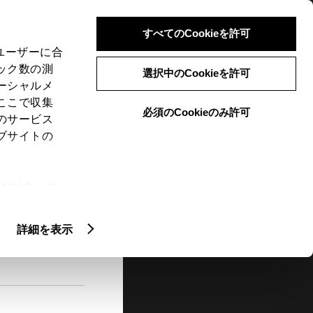
検索
メニュー
ログイン
すべてのCookieを許可
、ユーザーに合
ック数の測
選択中のCookieを許可
ーシャルメ
ここで収集
必須のCookieのみ許可
メニュー
のサービス
ブサイトの
閲覧履歴
お住まいの地域
未設定
ie(クッキ
、設定の変
扱いについ
詳細を表示