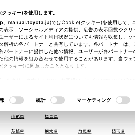
e(クッキー)を使用します。
jp
、
manual.toyota.jp
)ではCookie(クッキー)を使用して
の表示、ソーシャルメディアの提供、広告の表示回数やクリ
ユーザーによるサイト利用状況についても情報を収集し、ソ
を取得できませんでした。
タ解析の各パートナーと共有しています。各パートナーは、
る地域・都道府県をお選びください。
各パートナーに提供した他の情報、ユーザーが各パートナー
た他の情報を組み合わせて使用することがあります。当ウェ
い方
オンライン購入
お気に入り
保存した見積り
ie(クッキー)に同意したこととなります。
旭川
釧路
札幌
帯広
許可」をクリックすることで、お客様のデバイスにすべてのCook
函館
北見
室蘭、苫小
意したことになります。Cookie(クッキー)のオプトアウト
牧、
ひだか
るにあたっては、当社の「
Cookie（クッキー）情報の取り
報
統計
マーケティング
申し訳ございません。
青森県
岩手県
宮城県
秋田県
何らかの問題が発生しました。
山形県
福島県
茨城県
栃木県
群馬県
埼玉県
恐れ入りますが、しばらく経ってから
再度、お試し下さい。