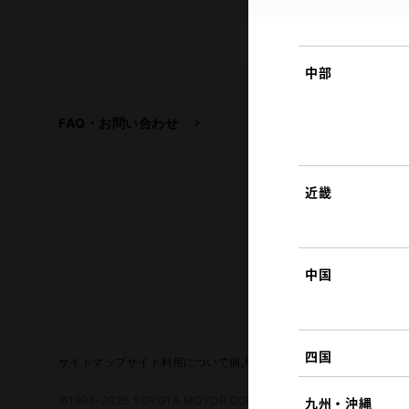
中部
FAQ・お問い合わせ
関連サイト
トヨタ自動車企業サイ
トヨタイムズ
近畿
TOYOTA GAZOO Raci
中国
四国
サイトマップ
サイト利用について
個人情報の取扱いについて
TOYO
©1995-2026 TOYOTA MOTOR CORPORATION. ALL RIGHTS RE
九州・沖縄