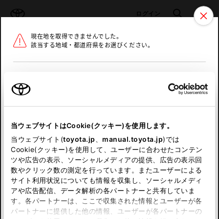
TOYOTA
検索
メニュ
ログイン
現在地を取得できませんでした。
ラインアップ
オーナーサポート
トピックス
該当する地域・都道府県をお選びください。
トヨタ認定中古車
メニュー
北海道
未設定
お気に入り
保存した見積り
閲覧履歴
東北
当ウェブサイトはCookie(クッキー)を使用します。
関東
申し訳ございません。
当ウェブサイト(
toyota.jp
、
manual.toyota.jp
)では
Cookie(クッキー)を使用して、ユーザーに合わせたコンテン
中部
何らかの問題が発生しました。
ツや広告の表示、ソーシャルメディアの提供、広告の表示回
数やクリック数の測定を行っています。またユーザーによる
恐れ入りますが、しばらく経ってから
サイト利用状況についても情報を収集し、ソーシャルメディ
近畿
アや広告配信、データ解析の各パートナーと共有していま
再度、お試し下さい。
す。各パートナーは、ここで収集された情報とユーザーが各
中国
パートナーに提供した他の情報、ユーザーが各パートナーの