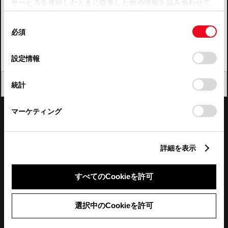
サービスを使用したときに収集した他の情報を組み合わせて
使用することがあります。当ウェブサイトの使用を続行する
四国
同
とCookie(クッキー)に同意したこととなります。
必須
意
九州・沖縄
の
「すべてのCookieを許可」をクリックすることで、お客様の
FAQ・お問い合わせ
選
デバイスにすべてのCookie(クッキー)が保存されることに同
設定情報
択
意したことになります。Cookie(クッキー)のオプトアウト、
設定の変更、同意を撤回したりするにあたっては、当社の
関連サイト
閉じる
統計
「
Cookie（クッキー）情報の取り扱いについて
」をご覧くだ
さい。
関連サービス
マーケティング
公式SNS
詳細を表示
LINE
X
Facebook
YouTube
Instagram
すべてのCookieを許可
トヨタイムズ
選択中のCookieを許可
TOYOTA Mail Magazine