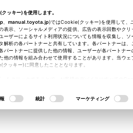
e(クッキー)を使用します。
jp
、
manual.toyota.jp
)ではCookie(クッキー)を使用して
の表示、ソーシャルメディアの提供、広告の表示回数やクリ
り依頼
ユーザーによるサイト利用状況についても情報を収集し、ソ
タ解析の各パートナーと共有しています。各パートナーは、
各パートナーに提供した他の情報、ユーザーが各パートナー
た他の情報を組み合わせて使用することがあります。当ウェ
入力内容のご確認
ie(クッキー)に同意したこととなります。
許可」をクリックすることで、お客様のデバイスにすべてのCook
意したことになります。Cookie(クッキー)のオプトアウト
ト」取得済みの方は、ログインするとお客さま情報の入力を省
るにあたっては、当社の「
Cookie（クッキー）情報の取り
報
統計
マーケティング
ログインして