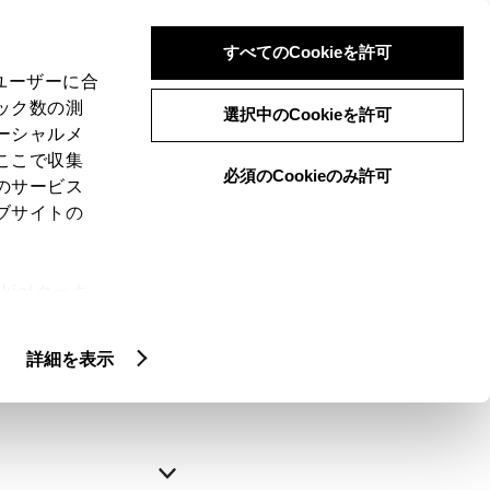
すべてのCookieを許可
、ユーザーに合
ック数の測
選択中のCookieを許可
ーシャルメ
ここで収集
必須のCookieのみ許可
のサービス
ブサイトの
申込みの完了
ie(クッキ
、設定の変
略できます。
扱いについ
詳細を表示
自動入力
新規登録