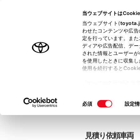
当ウェブサイトはCooki
TOYOTA
当ウェブサイト(
toyota.
わせたコンテンツや広告
色のついた項目
は必須です。
色のついた項目
中古車：見積
定を行っています。また
ディアや広告配信、デー
された情報とユーザーが
を使用したときに収集し
お客さま情報の入力
使用を続行するとCook
「すべてのCookieを
ー)が保存されることに同
「TOYOTAアカウン
更、同意を撤回したりす
同
必須
設定情
て
」をご覧ください。
意
の
選
択
見積り依頼車両