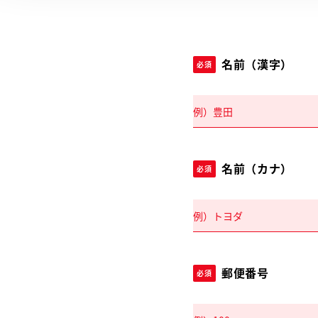
名前（漢字）
必須
名前（カナ）
必須
郵便番号
必須