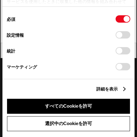
サービスを使用したときに収集した他の情報を組み合わせて
使用することがあります。当ウェブサイトの使用を続行する
四国
同
とCookie(クッキー)に同意したこととなります。
必須
意
九州・沖縄
の
「すべてのCookieを許可」をクリックすることで、お客様の
FAQ・お問い合わせ
選
デバイスにすべてのCookie(クッキー)が保存されることに同
設定情報
択
意したことになります。Cookie(クッキー)のオプトアウト、
設定の変更、同意を撤回したりするにあたっては、当社の
関連サイト
閉じる
統計
「
Cookie（クッキー）情報の取り扱いについて
」をご覧くだ
さい。
関連サービス
マーケティング
公式SNS
詳細を表示
LINE
X
Facebook
YouTube
Instagram
すべてのCookieを許可
トヨタイムズ
選択中のCookieを許可
TOYOTA Mail Magazine