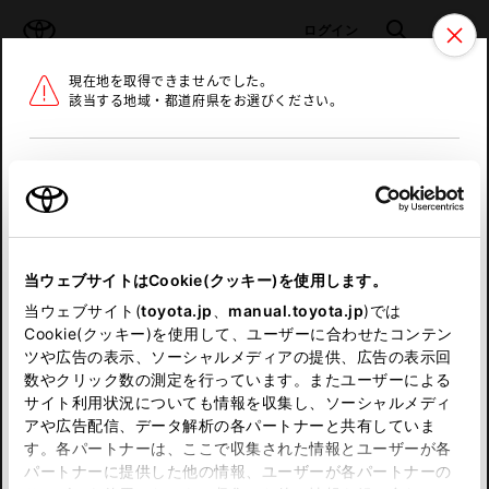
TOYOTA
検索
メニュ
ログイン
現在地を取得できませんでした。
ラインアップ
オーナーサポート
トピックス
該当する地域・都道府県をお選びください。
トヨタ認定中古車
メニュー
北海道
未設定
お気に入り
保存した見積り
閲覧履歴
東北
当ウェブサイトはCookie(クッキー)を使用します。
関東
申し訳ございません。
当ウェブサイト(
toyota.jp
、
manual.toyota.jp
)では
Cookie(クッキー)を使用して、ユーザーに合わせたコンテン
中部
何らかの問題が発生しました。
ツや広告の表示、ソーシャルメディアの提供、広告の表示回
数やクリック数の測定を行っています。またユーザーによる
恐れ入りますが、しばらく経ってから
サイト利用状況についても情報を収集し、ソーシャルメディ
近畿
アや広告配信、データ解析の各パートナーと共有していま
再度、お試し下さい。
す。各パートナーは、ここで収集された情報とユーザーが各
中国
パートナーに提供した他の情報、ユーザーが各パートナーの