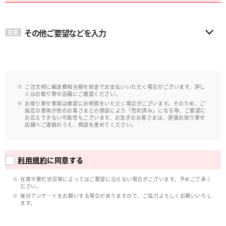
その他ご要望などを入力
任意
ご注文時に輸送費相当額を前金でお支払いいただく場合がございます。詳し
くはお取り寄せ店舗にご確認ください。
お取り寄せ車両は確認にお時間をいただく場合がございます。そのため、ご
指定の車両が他のお客さまとの商談により「売約済み」になる等、ご要望に
お応えできない可能性もございます。お急ぎのお客さまは、直接お取り寄せ
店舗へご連絡のうえ、商談を進めてください。
利用規約
に同意する
在庫や繁忙状況等によってはご要望に沿えない場合がございます。予めご了承く
ださい。
後日アンケ―トをお願いする場合がありますので、ご協力よろしくお願いいたし
ます。