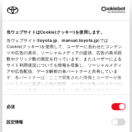
名前（カナ）
必須
当ウェブサイトはCookie(クッキー)を使用します。
当ウェブサイト(
toyota.jp
、
manual.toyota.jp
)では
Cookie(クッキー)を使用して、ユーザーに合わせたコンテン
郵便番号
ツや広告の表示、ソーシャルメディアの提供、広告の表示回
必須
数やクリック数の測定を行っています。またユーザーによる
サイト利用状況についても情報を収集し、ソーシャルメディ
住所自動入力
アや広告配信、データ解析の各パートナーと共有していま
す。各パートナーは、ここで収集された情報とユーザーが各
都道府県
パートナーに提供した他の情報、ユーザーが各パートナーの
必須
サービスを使用したときに収集した他の情報を組み合わせて
使用することがあります。当ウェブサイトの使用を続行する
同
とCookie(クッキー)に同意したこととなります。
必須
意
の
「すべてのCookieを許可」をクリックすることで、お客様の
選
デバイスにすべてのCookie(クッキー)が保存されることに同
設定情報
市区町村名
必須
択
意したことになります。Cookie(クッキー)のオプトアウト、