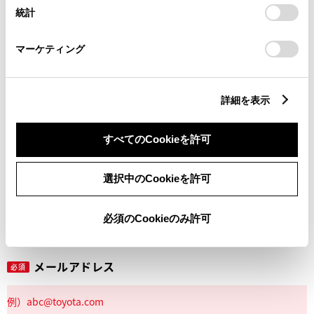
設定の変更、同意を撤回したりするにあたっては、当社の
統計
「
Cookie（クッキー）情報の取り扱いについて
」をご覧くだ
さい。
マーケティング
丁目番地
必須
詳細を表示
すべてのCookieを許可
建物名
任意
選択中のCookieを許可
必須のCookieのみ許可
メールアドレス
必須