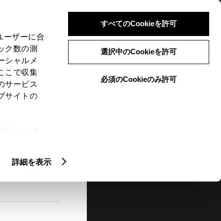
検索
メニュー
ログイン
すべてのCookieを許可
、ユーザーに合
ック数の測
選択中のCookieを許可
ーシャルメ
ここで収集
必須のCookieのみ許可
メニュー
のサービス
ブサイトの
閲覧履歴
お住まいの地域
未設定
ie(クッキ
、設定の変
扱いについ
詳細を表示