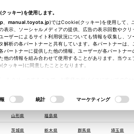
e(クッキー)を使用します。
jp
、
manual.toyota.jp
)ではCookie(クッキー)を使用して
の表示、ソーシャルメディアの提供、広告の表示回数やクリ
ユーザーによるサイト利用状況についても情報を収集し、ソ
を取得できませんでした。
タ解析の各パートナーと共有しています。各パートナーは、
る地域・都道府県をお選びください。
各パートナーに提供した他の情報、ユーザーが各パートナー
た他の情報を組み合わせて使用することがあります。当ウェ
い方
オンライン購入
お気に入り
保存した見積り
ie(クッキー)に同意したこととなります。
旭川
釧路
札幌
帯広
許可」をクリックすることで、お客様のデバイスにすべてのCook
函館
北見
室蘭、苫小
意したことになります。Cookie(クッキー)のオプトアウト
牧、
ひだか
るにあたっては、当社の「
Cookie（クッキー）情報の取り
報
統計
マーケティング
申し訳ございません。
青森県
岩手県
宮城県
秋田県
何らかの問題が発生しました。
山形県
福島県
茨城県
栃木県
群馬県
埼玉県
恐れ入りますが、しばらく経ってから
再度、お試し下さい。