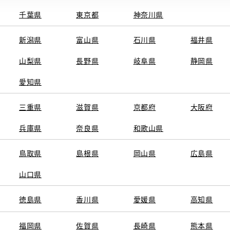
千葉県
東京都
神奈川県
新潟県
富山県
石川県
福井県
山梨県
長野県
岐阜県
静岡県
関連サービス
愛知県
ト
GAZOO
KINTO
三重県
トヨタ中古車オンラインストア
滋賀県
京都府
TOYOTA SHARE
大阪府
ng
クルマ買取
法人向けカーリー
兵庫県
奈良県
和歌山県
トヨタレンタカー
トヨタのau/UQ
鳥取県
島根県
岡山県
広島県
山口県
徳島県
香川県
愛媛県
高知県
TAアカウント利用規約
反社会的勢力に対する基本方針
企業情報
リコール情報
福岡県
佐賀県
長崎県
熊本県
SERVED.