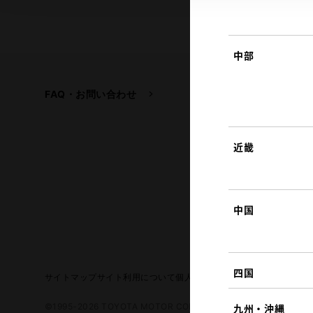
中部
FAQ・お問い合わせ
関連サイト
トヨタ自動車企業サイ
トヨタイムズ
近畿
TOYOTA GAZOO Raci
中国
四国
サイトマップ
サイト利用について
個人情報の取扱いについて
TOYO
©1995-2026 TOYOTA MOTOR CORPORATION. ALL RIGHTS RE
九州・沖縄