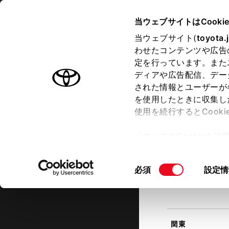
TOYOTA
当ウェブサイトはCooki
当ウェブサイト(
toyota.
わせたコンテンツや広告
ラインアップ
オーナーサポート
トピックス
定を行っています。また
現在地
ディアや広告配信、デー
トヨタ認定中古車
該当す
された情報とユーザーが
を使用したときに収集し
中古車を探す
トヨタ認定中古車の魅力
3つの買
使用を続行するとCook
北海道
「すべてのCookieを
ー)が保存されることに同
更、同意を撤回したりす
同
必須
設定情
て
」をご覧ください。
東北
意
の
選
択
関東