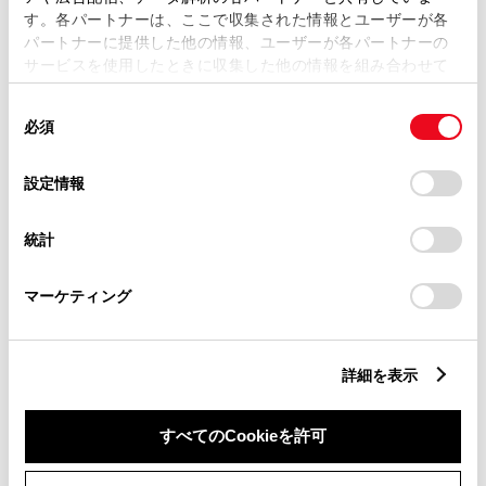
す。各パートナーは、ここで収集された情報とユーザーが各
パートナーに提供した他の情報、ユーザーが各パートナーの
サービスを使用したときに収集した他の情報を組み合わせて
市区町村名
必須
使用することがあります。当ウェブサイトの使用を続行する
同
とCookie(クッキー)に同意したこととなります。
必須
意
の
「すべてのCookieを許可」をクリックすることで、お客様の
選
デバイスにすべてのCookie(クッキー)が保存されることに同
設定情報
択
意したことになります。Cookie(クッキー)のオプトアウト、
丁目番地
必須
設定の変更、同意を撤回したりするにあたっては、当社の
統計
「
Cookie（クッキー）情報の取り扱いについて
」をご覧くだ
さい。
マーケティング
建物名
任意
詳細を表示
すべてのCookieを許可