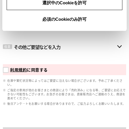
選択中のCookieを許可
メールアドレス
必須
必須のCookieのみ許可
その他ご要望などを入力
任意
利用規約
に同意する
在庫や繁忙状況等によってはご要望に沿えない場合がございます。予めご了承くださ
い。
ご指定の車両が他のお客さまとの商談により「売約済み」になる等、ご要望にお応えで
きない可能性もございます。お急ぎのお客さまは、直接販売店へご連絡のうえ、商談を
進めてください。
後日アンケ―トをお願いする場合がありますので、ご協力よろしくお願いいたします。