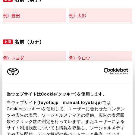
名前（カナ）
必須
郵便番号
必須
当ウェブサイトはCookie(クッキー)を使用します。
住所自動入力
当ウェブサイト(
toyota.jp
、
manual.toyota.jp
)では
Cookie(クッキー)を使用して、ユーザーに合わせたコンテン
都道府県
ツや広告の表示、ソーシャルメディアの提供、広告の表示回
必須
数やクリック数の測定を行っています。またユーザーによる
サイト利用状況についても情報を収集し、ソーシャルメディ
アや広告配信、データ解析の各パートナーと共有していま