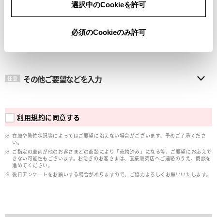
選択中のCookieを許可
メールアドレス
必須
必須のCookieのみ許可
その他ご要望などを入力
任意
利用規約
に同意する
在庫や繁忙状況等によってはご要望に沿えない場合がございます。予めご了承くださ
い。
ご指定の車両が他のお客さまとの商談により「売約済み」になる等、ご要望にお応えで
きない可能性もございます。お急ぎのお客さまは、直接販売店へご連絡のうえ、商談を
進めてください。
後日アンケ―トをお願いする場合がありますので、ご協力よろしくお願いいたします。