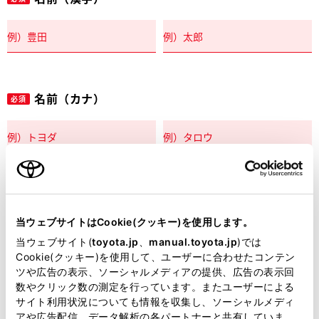
名前（カナ）
必須
郵便番号
必須
当ウェブサイトはCookie(クッキー)を使用します。
住所自動入力
当ウェブサイト(
toyota.jp
、
manual.toyota.jp
)では
Cookie(クッキー)を使用して、ユーザーに合わせたコンテン
都道府県
ツや広告の表示、ソーシャルメディアの提供、広告の表示回
必須
数やクリック数の測定を行っています。またユーザーによる
サイト利用状況についても情報を収集し、ソーシャルメディ
アや広告配信、データ解析の各パートナーと共有していま