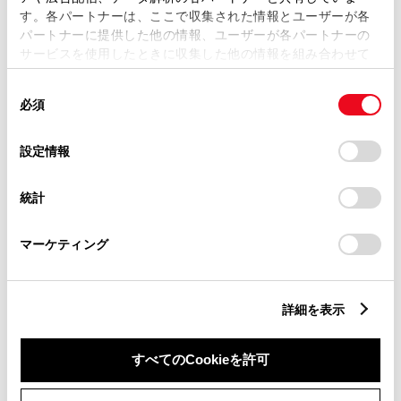
す。各パートナーは、ここで収集された情報とユーザーが各
パートナーに提供した他の情報、ユーザーが各パートナーの
サービスを使用したときに収集した他の情報を組み合わせて
市区町村名
必須
使用することがあります。当ウェブサイトの使用を続行する
同
とCookie(クッキー)に同意したこととなります。
必須
意
の
「すべてのCookieを許可」をクリックすることで、お客様の
選
デバイスにすべてのCookie(クッキー)が保存されることに同
設定情報
択
意したことになります。Cookie(クッキー)のオプトアウト、
丁目番地
必須
設定の変更、同意を撤回したりするにあたっては、当社の
統計
「
Cookie（クッキー）情報の取り扱いについて
」をご覧くだ
さい。
マーケティング
建物名
任意
詳細を表示
すべてのCookieを許可