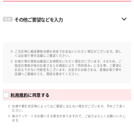
その他ご要望などを入力
任意
ご注文時に輸送費相当額を前金でお支払いいただく場合がございます。詳し
くはお取り寄せ店舗にご確認ください。
お取り寄せ車両は確認にお時間をいただく場合がございます。そのため、ご
指定の車両が他のお客さまとの商談により「売約済み」になる等、ご要望に
お応えできない可能性もございます。お急ぎのお客さまは、直接お取り寄せ
店舗へご連絡のうえ、商談を進めてください。
利用規約
に同意する
在庫や繁忙状況等によってはご要望に沿えない場合がございます。予めご了承く
ださい。
後日アンケ―トをお願いする場合がありますので、ご協力よろしくお願いいたし
ます。