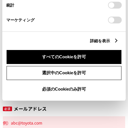
設定の変更、同意を撤回したりするにあたっては、当社の
統計
「
Cookie（クッキー）情報の取り扱いについて
」をご覧くだ
さい。
マーケティング
丁目番地
必須
詳細を表示
すべてのCookieを許可
建物名
任意
選択中のCookieを許可
必須のCookieのみ許可
メールアドレス
必須