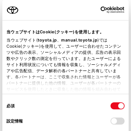
名前（カナ）
必須
当ウェブサイトはCookie(クッキー)を使用します。
当ウェブサイト(
toyota.jp
、
manual.toyota.jp
)では
Cookie(クッキー)を使用して、ユーザーに合わせたコンテン
郵便番号
ツや広告の表示、ソーシャルメディアの提供、広告の表示回
必須
数やクリック数の測定を行っています。またユーザーによる
サイト利用状況についても情報を収集し、ソーシャルメディ
住所自動入力
アや広告配信、データ解析の各パートナーと共有していま
す。各パートナーは、ここで収集された情報とユーザーが各
都道府県
パートナーに提供した他の情報、ユーザーが各パートナーの
必須
サービスを使用したときに収集した他の情報を組み合わせて
使用することがあります。当ウェブサイトの使用を続行する
同
とCookie(クッキー)に同意したこととなります。
必須
意
の
「すべてのCookieを許可」をクリックすることで、お客様の
選
デバイスにすべてのCookie(クッキー)が保存されることに同
設定情報
市区町村名
必須
択
意したことになります。Cookie(クッキー)のオプトアウト、