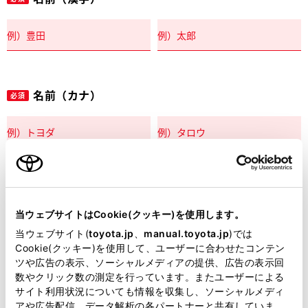
名前（カナ）
必須
郵便番号
必須
当ウェブサイトはCookie(クッキー)を使用します。
住所自動入力
当ウェブサイト(
toyota.jp
、
manual.toyota.jp
)では
Cookie(クッキー)を使用して、ユーザーに合わせたコンテン
都道府県
ツや広告の表示、ソーシャルメディアの提供、広告の表示回
必須
数やクリック数の測定を行っています。またユーザーによる
サイト利用状況についても情報を収集し、ソーシャルメディ
アや広告配信、データ解析の各パートナーと共有していま