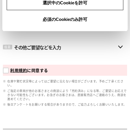
選択中のCookieを許可
メールアドレス
必須
必須のCookieのみ許可
その他ご要望などを入力
任意
利用規約
に同意する
在庫や繁忙状況等によってはご要望に沿えない場合がございます。予めご了承くださ
い。
ご指定の車両が他のお客さまとの商談により「売約済み」になる等、ご要望にお応えで
きない可能性もございます。お急ぎのお客さまは、直接販売店へご連絡のうえ、商談を
進めてください。
後日アンケ―トをお願いする場合がありますので、ご協力よろしくお願いいたします。