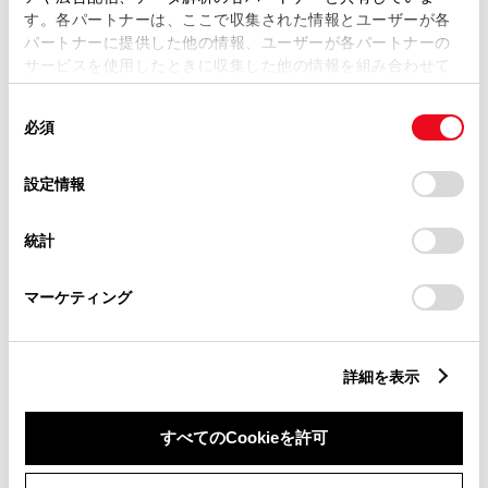
す。各パートナーは、ここで収集された情報とユーザーが各
パートナーに提供した他の情報、ユーザーが各パートナーの
サービスを使用したときに収集した他の情報を組み合わせて
市区町村名
必須
使用することがあります。当ウェブサイトの使用を続行する
同
とCookie(クッキー)に同意したこととなります。
必須
意
の
「すべてのCookieを許可」をクリックすることで、お客様の
選
デバイスにすべてのCookie(クッキー)が保存されることに同
設定情報
択
意したことになります。Cookie(クッキー)のオプトアウト、
丁目番地
必須
設定の変更、同意を撤回したりするにあたっては、当社の
統計
「
Cookie（クッキー）情報の取り扱いについて
」をご覧くだ
さい。
マーケティング
建物名
任意
詳細を表示
すべてのCookieを許可