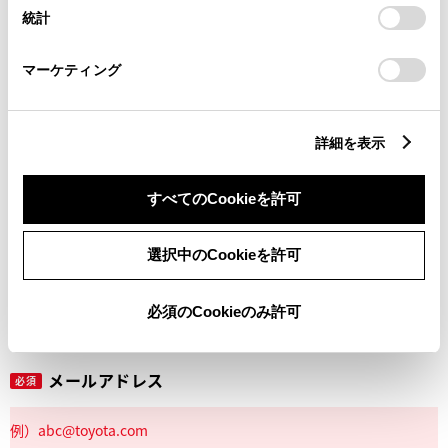
設定の変更、同意を撤回したりするにあたっては、当社の
統計
「
Cookie（クッキー）情報の取り扱いについて
」をご覧くだ
さい。
マーケティング
丁目番地
必須
詳細を表示
すべてのCookieを許可
建物名
任意
選択中のCookieを許可
必須のCookieのみ許可
メールアドレス
必須