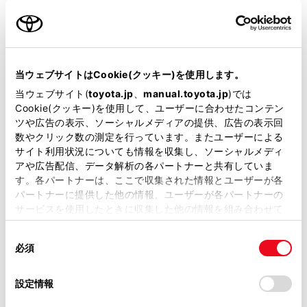
名前（カナ）
必須
当ウェブサイトはCookie(クッキー)を使用します。
当ウェブサイト(
toyota.jp
、
manual.toyota.jp
)では
Cookie(クッキー)を使用して、ユーザーに合わせたコンテン
郵便番号
ツや広告の表示、ソーシャルメディアの提供、広告の表示回
必須
数やクリック数の測定を行っています。またユーザーによる
サイト利用状況についても情報を収集し、ソーシャルメディ
住所自動入力
アや広告配信、データ解析の各パートナーと共有していま
す。各パートナーは、ここで収集された情報とユーザーが各
都道府県
パートナーに提供した他の情報、ユーザーが各パートナーの
必須
サービスを使用したときに収集した他の情報を組み合わせて
使用することがあります。当ウェブサイトの使用を続行する
同
とCookie(クッキー)に同意したこととなります。
必須
意
の
「すべてのCookieを許可」をクリックすることで、お客様の
選
デバイスにすべてのCookie(クッキー)が保存されることに同
設定情報
市区町村名
必須
択
意したことになります。Cookie(クッキー)のオプトアウト、