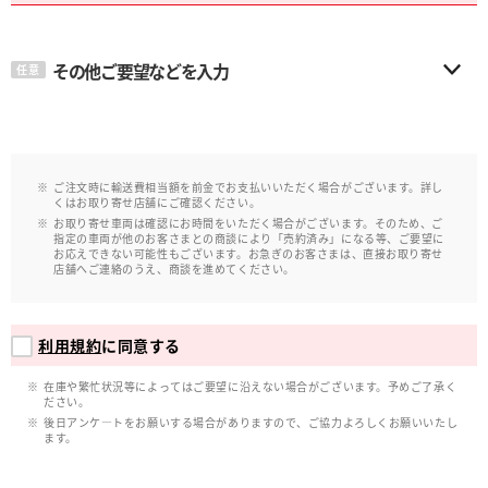
その他ご要望などを入力
任意
ご注文時に輸送費相当額を前金でお支払いいただく場合がございます。詳し
くはお取り寄せ店舗にご確認ください。
お取り寄せ車両は確認にお時間をいただく場合がございます。そのため、ご
指定の車両が他のお客さまとの商談により「売約済み」になる等、ご要望に
お応えできない可能性もございます。お急ぎのお客さまは、直接お取り寄せ
店舗へご連絡のうえ、商談を進めてください。
利用規約
に同意する
在庫や繁忙状況等によってはご要望に沿えない場合がございます。予めご了承く
ださい。
後日アンケ―トをお願いする場合がありますので、ご協力よろしくお願いいたし
ます。