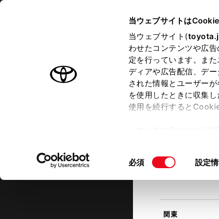
TOYOTA
当ウェブサイトはCooki
当ウェブサイト(
toyota.
わせたコンテンツや広告
ラインアップ
オーナーサポート
トピックス
定を行っています。また
現在地
ディアや広告配信、デー
トヨタ認定中古車
該当す
された情報とユーザーが
を使用したときに収集し
中古車を探す
トヨタ認定中古車の魅力
3つの買
使用を続行するとCook
北海道
「すべてのCookieを
ー)が保存されることに同
更、同意を撤回したりす
同
必須
設定情
て
」をご覧ください。
東北
意
の
選
択
関東