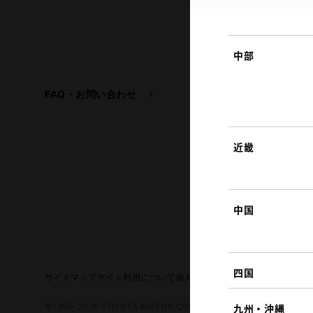
中部
FAQ・お問い合わせ
関連サイト
トヨタ自動車企業サイ
トヨタイムズ
近畿
TOYOTA GAZOO Raci
中国
四国
サイトマップ
サイト利用について
個人情報の取扱いについて
TOYO
©1995-2026 TOYOTA MOTOR CORPORATION. ALL RIGHTS RE
九州・沖縄