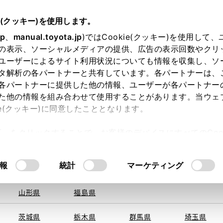
e(クッキー)を使用します。
jp
、
manual.toyota.jp
)ではCookie(クッキー)を使用して
の表示、ソーシャルメディアの提供、広告の表示回数やクリ
ユーザーによるサイト利用状況についても情報を収集し、ソ
を取得できませんでした。
タ解析の各パートナーと共有しています。各パートナーは、
る地域・都道府県をお選びください。
各パートナーに提供した他の情報、ユーザーが各パートナー
た他の情報を組み合わせて使用することがあります。当ウェ
い方
オンライン購入
お気に入り
保存した見積り
ie(クッキー)に同意したこととなります。
旭川
釧路
札幌
帯広
許可」をクリックすることで、お客様のデバイスにすべてのCook
函館
北見
室蘭、苫小
意したことになります。Cookie(クッキー)のオプトアウト
牧、
ひだか
るにあたっては、当社の「
Cookie（クッキー）情報の取り
報
統計
マーケティング
申し訳ございません。
青森県
岩手県
宮城県
秋田県
何らかの問題が発生しました。
山形県
福島県
茨城県
栃木県
群馬県
埼玉県
恐れ入りますが、しばらく経ってから
再度、お試し下さい。