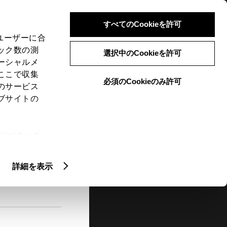
検索
メニュー
ログイン
すべてのCookieを許可
、ユーザーに合
ック数の測
選択中のCookieを許可
ーシャルメ
ここで収集
必須のCookieのみ許可
メニュー
のサービス
ブサイトの
閲覧履歴
お住まいの地域
未設定
ie(クッキ
、設定の変
扱いについ
詳細を表示