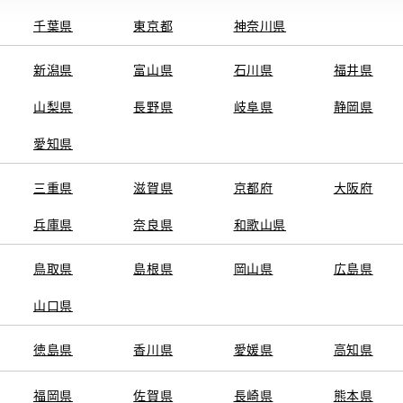
千葉県
東京都
神奈川県
新潟県
富山県
石川県
福井県
山梨県
長野県
岐阜県
静岡県
関連サービス
愛知県
ト
GAZOO
KINTO
三重県
トヨタ中古車オンラインストア
滋賀県
京都府
TOYOTA SHARE
大阪府
ng
クルマ買取
法人向けカーリー
兵庫県
奈良県
和歌山県
トヨタレンタカー
トヨタのau/UQ
鳥取県
島根県
岡山県
広島県
山口県
徳島県
香川県
愛媛県
高知県
TAアカウント利用規約
反社会的勢力に対する基本方針
企業情報
リコール情報
福岡県
佐賀県
長崎県
熊本県
SERVED.