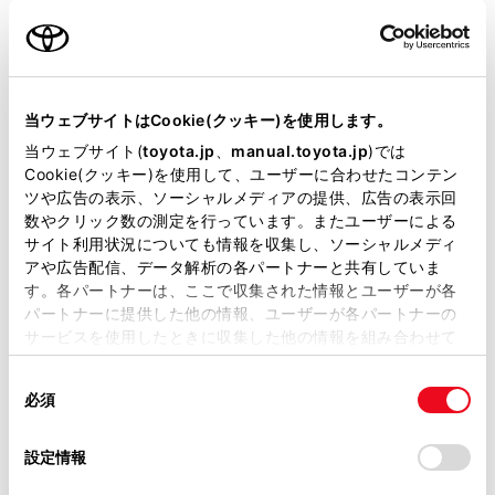
名前（カナ）
必須
当ウェブサイトはCookie(クッキー)を使用します。
当ウェブサイト(
toyota.jp
、
manual.toyota.jp
)では
Cookie(クッキー)を使用して、ユーザーに合わせたコンテン
郵便番号
ツや広告の表示、ソーシャルメディアの提供、広告の表示回
必須
数やクリック数の測定を行っています。またユーザーによる
サイト利用状況についても情報を収集し、ソーシャルメディ
住所自動入力
アや広告配信、データ解析の各パートナーと共有していま
す。各パートナーは、ここで収集された情報とユーザーが各
都道府県
パートナーに提供した他の情報、ユーザーが各パートナーの
必須
サービスを使用したときに収集した他の情報を組み合わせて
使用することがあります。当ウェブサイトの使用を続行する
同
とCookie(クッキー)に同意したこととなります。
必須
意
の
「すべてのCookieを許可」をクリックすることで、お客様の
選
デバイスにすべてのCookie(クッキー)が保存されることに同
設定情報
市区町村名
必須
択
意したことになります。Cookie(クッキー)のオプトアウト、