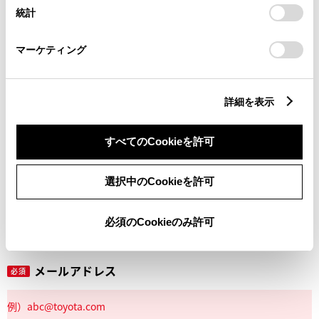
設定の変更、同意を撤回したりするにあたっては、当社の
統計
「
Cookie（クッキー）情報の取り扱いについて
」をご覧くだ
さい。
マーケティング
丁目番地
必須
詳細を表示
すべてのCookieを許可
建物名
任意
選択中のCookieを許可
必須のCookieのみ許可
メールアドレス
必須