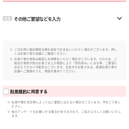
その他ご要望などを入力
任意
ご注文時に輸送費相当額を前金でお支払いいただく場合がございます。詳し
くはお取り寄せ店舗にご確認ください。
お取り寄せ車両は確認にお時間をいただく場合がございます。そのため、ご
指定の車両が他のお客さまとの商談により「売約済み」になる等、ご要望に
お応えできない可能性もございます。お急ぎのお客さまは、直接お取り寄せ
店舗へご連絡のうえ、商談を進めてください。
利用規約
に同意する
在庫や繁忙状況等によってはご要望に沿えない場合がございます。予めご了承く
ださい。
後日アンケ―トをお願いする場合がありますので、ご協力よろしくお願いいたし
ます。