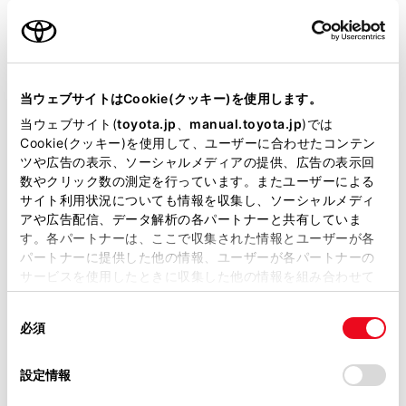
名前（カナ）
必須
当ウェブサイトはCookie(クッキー)を使用します。
当ウェブサイト(
toyota.jp
、
manual.toyota.jp
)では
Cookie(クッキー)を使用して、ユーザーに合わせたコンテン
郵便番号
ツや広告の表示、ソーシャルメディアの提供、広告の表示回
必須
数やクリック数の測定を行っています。またユーザーによる
サイト利用状況についても情報を収集し、ソーシャルメディ
住所自動入力
アや広告配信、データ解析の各パートナーと共有していま
す。各パートナーは、ここで収集された情報とユーザーが各
都道府県
パートナーに提供した他の情報、ユーザーが各パートナーの
必須
サービスを使用したときに収集した他の情報を組み合わせて
使用することがあります。当ウェブサイトの使用を続行する
同
とCookie(クッキー)に同意したこととなります。
必須
意
の
「すべてのCookieを許可」をクリックすることで、お客様の
選
デバイスにすべてのCookie(クッキー)が保存されることに同
設定情報
市区町村名
必須
択
意したことになります。Cookie(クッキー)のオプトアウト、