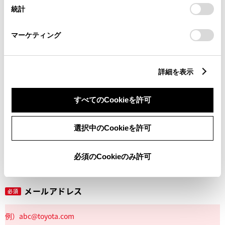
設定の変更、同意を撤回したりするにあたっては、当社の
統計
「
Cookie（クッキー）情報の取り扱いについて
」をご覧くだ
さい。
マーケティング
丁目番地
必須
詳細を表示
すべてのCookieを許可
建物名
任意
選択中のCookieを許可
必須のCookieのみ許可
メールアドレス
必須