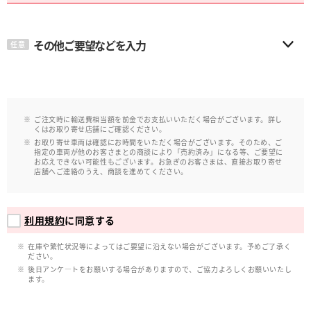
その他ご要望などを入力
任意
ご注文時に輸送費相当額を前金でお支払いいただく場合がございます。詳し
くはお取り寄せ店舗にご確認ください。
お取り寄せ車両は確認にお時間をいただく場合がございます。そのため、ご
指定の車両が他のお客さまとの商談により「売約済み」になる等、ご要望に
お応えできない可能性もございます。お急ぎのお客さまは、直接お取り寄せ
店舗へご連絡のうえ、商談を進めてください。
利用規約
に同意する
在庫や繁忙状況等によってはご要望に沿えない場合がございます。予めご了承く
ださい。
後日アンケ―トをお願いする場合がありますので、ご協力よろしくお願いいたし
ます。