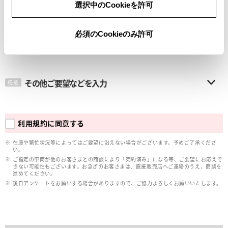
選択中のCookieを許可
メールアドレス
必須
必須のCookieのみ許可
その他ご要望などを入力
任意
利用規約
に同意する
在庫や繁忙状況等によってはご要望に沿えない場合がございます。予めご了承くださ
い。
ご指定の車両が他のお客さまとの商談により「売約済み」になる等、ご要望にお応えで
きない可能性もございます。お急ぎのお客さまは、直接販売店へご連絡のうえ、商談を
進めてください。
後日アンケ―トをお願いする場合がありますので、ご協力よろしくお願いいたします。