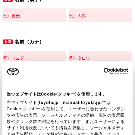
名前（カナ）
必須
郵便番号
必須
当ウェブサイトはCookie(クッキー)を使用します。
住所自動入力
当ウェブサイト(
toyota.jp
、
manual.toyota.jp
)では
Cookie(クッキー)を使用して、ユーザーに合わせたコンテン
都道府県
ツや広告の表示、ソーシャルメディアの提供、広告の表示回
必須
数やクリック数の測定を行っています。またユーザーによる
サイト利用状況についても情報を収集し、ソーシャルメディ
アや広告配信、データ解析の各パートナーと共有していま