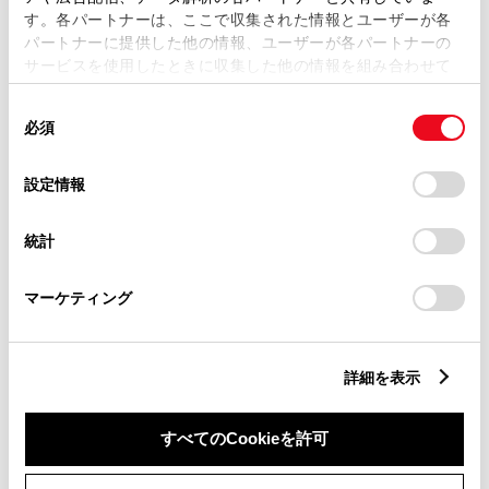
す。各パートナーは、ここで収集された情報とユーザーが各
パートナーに提供した他の情報、ユーザーが各パートナーの
サービスを使用したときに収集した他の情報を組み合わせて
市区町村名
必須
使用することがあります。当ウェブサイトの使用を続行する
同
とCookie(クッキー)に同意したこととなります。
必須
意
の
「すべてのCookieを許可」をクリックすることで、お客様の
選
デバイスにすべてのCookie(クッキー)が保存されることに同
設定情報
択
意したことになります。Cookie(クッキー)のオプトアウト、
丁目番地
必須
設定の変更、同意を撤回したりするにあたっては、当社の
統計
「
Cookie（クッキー）情報の取り扱いについて
」をご覧くだ
さい。
マーケティング
建物名
任意
詳細を表示
すべてのCookieを許可