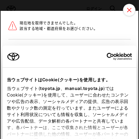
TOYOTA
検索
メニュ
ログイン
現在地を取得できませんでした。
ラインアップ
オーナーサポート
トピックス
該当する地域・都道府県をお選びください。
トヨタ認定中古車
メニュー
北海道
未設定
お気に入り
保存した見積り
閲覧履歴
東北
当ウェブサイトはCookie(クッキー)を使用します。
関東
申し訳ございません。
当ウェブサイト(
toyota.jp
、
manual.toyota.jp
)では
Cookie(クッキー)を使用して、ユーザーに合わせたコンテン
中部
何らかの問題が発生しました。
ツや広告の表示、ソーシャルメディアの提供、広告の表示回
数やクリック数の測定を行っています。またユーザーによる
恐れ入りますが、しばらく経ってから
サイト利用状況についても情報を収集し、ソーシャルメディ
近畿
アや広告配信、データ解析の各パートナーと共有していま
再度、お試し下さい。
す。各パートナーは、ここで収集された情報とユーザーが各
中国
パートナーに提供した他の情報、ユーザーが各パートナーの