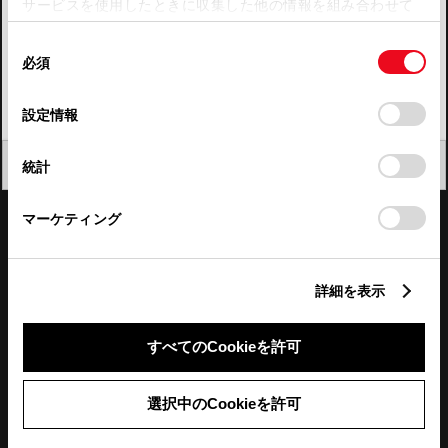
サービスを使用したときに収集した他の情報を組み合わせて
使用することがあります。当ウェブサイトの使用を続行する
四国
同
とCookie(クッキー)に同意したこととなります。
必須
意
九州・沖縄
の
「すべてのCookieを許可」をクリックすることで、お客様の
FAQ・お問い合わせ
選
デバイスにすべてのCookie(クッキー)が保存されることに同
設定情報
択
意したことになります。Cookie(クッキー)のオプトアウト、
設定の変更、同意を撤回したりするにあたっては、当社の
関連サイト
閉じる
統計
「
Cookie（クッキー）情報の取り扱いについて
」をご覧くだ
さい。
関連サービス
マーケティング
公式SNS
詳細を表示
LINE
X
Facebook
YouTube
Instagram
すべてのCookieを許可
トヨタイムズ
選択中のCookieを許可
TOYOTA Mail Magazine