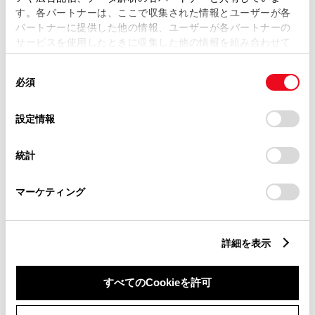
す。各パートナーは、ここで収集された情報とユーザーが各
パートナーに提供した他の情報、ユーザーが各パートナーの
サービスを使用したときに収集した他の情報を組み合わせて
市区町村名
必須
使用することがあります。当ウェブサイトの使用を続行する
同
とCookie(クッキー)に同意したこととなります。
必須
意
の
「すべてのCookieを許可」をクリックすることで、お客様の
選
デバイスにすべてのCookie(クッキー)が保存されることに同
設定情報
択
意したことになります。Cookie(クッキー)のオプトアウト、
丁目番地
必須
設定の変更、同意を撤回したりするにあたっては、当社の
統計
「
Cookie（クッキー）情報の取り扱いについて
」をご覧くだ
さい。
マーケティング
建物名
任意
詳細を表示
すべてのCookieを許可