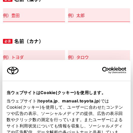
名前（カナ）
必須
郵便番号
必須
当ウェブサイトはCookie(クッキー)を使用します。
住所自動入力
当ウェブサイト(
toyota.jp
、
manual.toyota.jp
)では
Cookie(クッキー)を使用して、ユーザーに合わせたコンテン
都道府県
ツや広告の表示、ソーシャルメディアの提供、広告の表示回
必須
数やクリック数の測定を行っています。またユーザーによる
サイト利用状況についても情報を収集し、ソーシャルメディ
アや広告配信、データ解析の各パートナーと共有していま