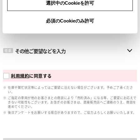
選択中のCookieを許可
メールアドレス
必須
必須のCookieのみ許可
その他ご要望などを入力
任意
利用規約
に同意する
在庫や繁忙状況等によってはご要望に沿えない場合がございます。予めご了承くださ
い。
ご指定の車両が他のお客さまとの商談により「売約済み」になる等、ご要望にお応えで
きない可能性もございます。お急ぎのお客さまは、直接販売店へご連絡のうえ、商談を
進めてください。
後日アンケ―トをお願いする場合がありますので、ご協力よろしくお願いいたします。