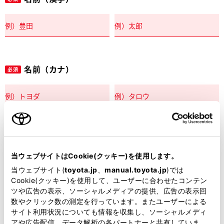
名前（カナ）
必須
郵便番号
必須
当ウェブサイトはCookie(クッキー)を使用します。
住所自動入力
当ウェブサイト(
toyota.jp
、
manual.toyota.jp
)では
Cookie(クッキー)を使用して、ユーザーに合わせたコンテン
都道府県
ツや広告の表示、ソーシャルメディアの提供、広告の表示回
必須
数やクリック数の測定を行っています。またユーザーによる
サイト利用状況についても情報を収集し、ソーシャルメディ
アや広告配信、データ解析の各パートナーと共有していま