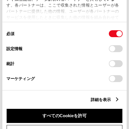
す。各パートナーは、ここで収集された情報とユーザーが各
パートナーに提供した他の情報、ユーザーが各パートナーの
サービスを使用したときに収集した他の情報を組み合わせて
市区町村名
必須
使用することがあります。当ウェブサイトの使用を続行する
同
とCookie(クッキー)に同意したこととなります。
必須
意
の
「すべてのCookieを許可」をクリックすることで、お客様の
選
デバイスにすべてのCookie(クッキー)が保存されることに同
設定情報
択
意したことになります。Cookie(クッキー)のオプトアウト、
丁目番地
必須
設定の変更、同意を撤回したりするにあたっては、当社の
統計
「
Cookie（クッキー）情報の取り扱いについて
」をご覧くだ
さい。
マーケティング
建物名
任意
詳細を表示
すべてのCookieを許可