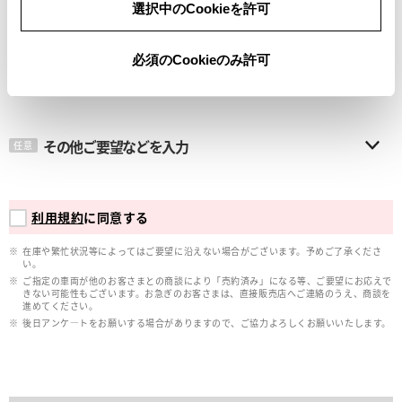
選択中のCookieを許可
メールアドレス
必須
必須のCookieのみ許可
その他ご要望などを入力
任意
利用規約
に同意する
在庫や繁忙状況等によってはご要望に沿えない場合がございます。予めご了承くださ
い。
ご指定の車両が他のお客さまとの商談により「売約済み」になる等、ご要望にお応えで
きない可能性もございます。お急ぎのお客さまは、直接販売店へご連絡のうえ、商談を
進めてください。
後日アンケ―トをお願いする場合がありますので、ご協力よろしくお願いいたします。