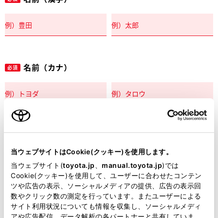
名前（カナ）
必須
郵便番号
必須
当ウェブサイトはCookie(クッキー)を使用します。
住所自動入力
当ウェブサイト(
toyota.jp
、
manual.toyota.jp
)では
Cookie(クッキー)を使用して、ユーザーに合わせたコンテン
都道府県
ツや広告の表示、ソーシャルメディアの提供、広告の表示回
必須
数やクリック数の測定を行っています。またユーザーによる
サイト利用状況についても情報を収集し、ソーシャルメディ
アや広告配信、データ解析の各パートナーと共有していま