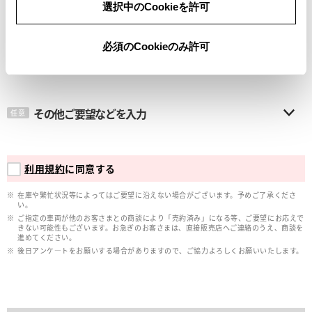
選択中のCookieを許可
メールアドレス
必須
必須のCookieのみ許可
その他ご要望などを入力
任意
利用規約
に同意する
在庫や繁忙状況等によってはご要望に沿えない場合がございます。予めご了承くださ
い。
ご指定の車両が他のお客さまとの商談により「売約済み」になる等、ご要望にお応えで
きない可能性もございます。お急ぎのお客さまは、直接販売店へご連絡のうえ、商談を
進めてください。
後日アンケ―トをお願いする場合がありますので、ご協力よろしくお願いいたします。