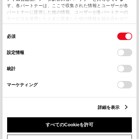
す。各パートナーは、ここで収集された情報とユーザーが各
パートナーに提供した他の情報、ユーザーが各パートナーの
サービスを使用したときに収集した他の情報を組み合わせて
市区町村名
必須
使用することがあります。当ウェブサイトの使用を続行する
同
とCookie(クッキー)に同意したこととなります。
必須
意
の
「すべてのCookieを許可」をクリックすることで、お客様の
選
デバイスにすべてのCookie(クッキー)が保存されることに同
設定情報
択
意したことになります。Cookie(クッキー)のオプトアウト、
丁目番地
必須
設定の変更、同意を撤回したりするにあたっては、当社の
統計
「
Cookie（クッキー）情報の取り扱いについて
」をご覧くだ
さい。
マーケティング
建物名
任意
詳細を表示
すべてのCookieを許可