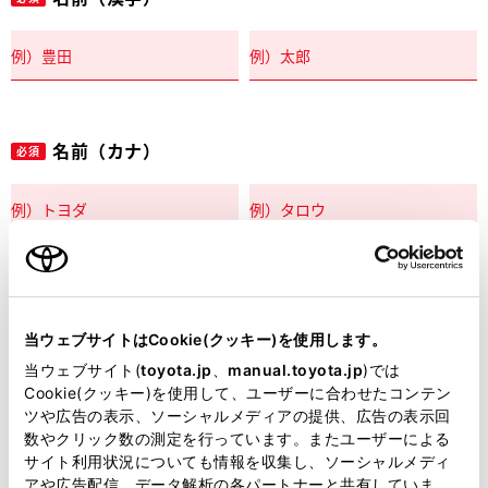
名前（カナ）
必須
郵便番号
必須
当ウェブサイトはCookie(クッキー)を使用します。
住所自動入力
当ウェブサイト(
toyota.jp
、
manual.toyota.jp
)では
Cookie(クッキー)を使用して、ユーザーに合わせたコンテン
都道府県
ツや広告の表示、ソーシャルメディアの提供、広告の表示回
必須
数やクリック数の測定を行っています。またユーザーによる
サイト利用状況についても情報を収集し、ソーシャルメディ
アや広告配信、データ解析の各パートナーと共有していま