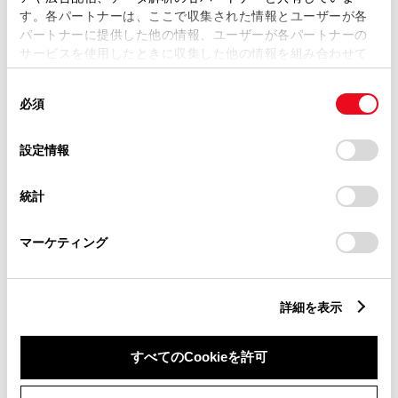
す。各パートナーは、ここで収集された情報とユーザーが各
パートナーに提供した他の情報、ユーザーが各パートナーの
サービスを使用したときに収集した他の情報を組み合わせて
市区町村名
必須
使用することがあります。当ウェブサイトの使用を続行する
同
とCookie(クッキー)に同意したこととなります。
必須
意
の
「すべてのCookieを許可」をクリックすることで、お客様の
選
デバイスにすべてのCookie(クッキー)が保存されることに同
設定情報
択
意したことになります。Cookie(クッキー)のオプトアウト、
丁目番地
必須
設定の変更、同意を撤回したりするにあたっては、当社の
統計
「
Cookie（クッキー）情報の取り扱いについて
」をご覧くだ
さい。
マーケティング
建物名
任意
詳細を表示
すべてのCookieを許可