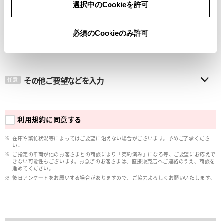
選択中のCookieを許可
メールアドレス
必須
必須のCookieのみ許可
その他ご要望などを入力
任意
利用規約
に同意する
在庫や繁忙状況等によってはご要望に沿えない場合がございます。予めご了承くださ
い。
ご指定の車両が他のお客さまとの商談により「売約済み」になる等、ご要望にお応えで
きない可能性もございます。お急ぎのお客さまは、直接販売店へご連絡のうえ、商談を
進めてください。
後日アンケ―トをお願いする場合がありますので、ご協力よろしくお願いいたします。