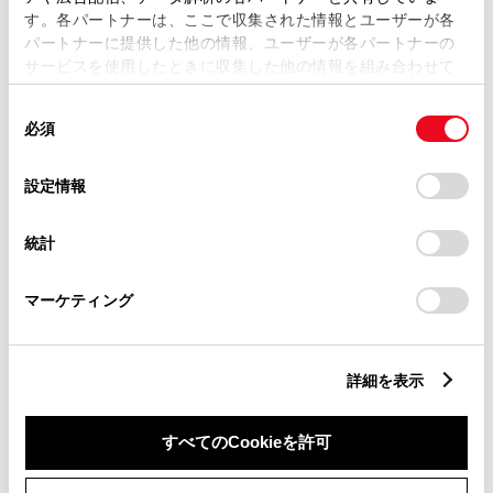
す。各パートナーは、ここで収集された情報とユーザーが各
パートナーに提供した他の情報、ユーザーが各パートナーの
サービスを使用したときに収集した他の情報を組み合わせて
市区町村名
必須
使用することがあります。当ウェブサイトの使用を続行する
同
とCookie(クッキー)に同意したこととなります。
必須
意
の
「すべてのCookieを許可」をクリックすることで、お客様の
選
デバイスにすべてのCookie(クッキー)が保存されることに同
設定情報
択
意したことになります。Cookie(クッキー)のオプトアウト、
丁目番地
必須
設定の変更、同意を撤回したりするにあたっては、当社の
統計
「
Cookie（クッキー）情報の取り扱いについて
」をご覧くだ
さい。
マーケティング
建物名
任意
詳細を表示
すべてのCookieを許可