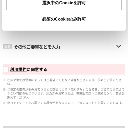
選択中のCookieを許可
メールアドレス
必須
必須のCookieのみ許可
その他ご要望などを入力
任意
利用規約
に同意する
在庫や繁忙状況等によってはご要望に沿えない場合がございます。予めご了承くださ
い。
ご指定の車両が他のお客さまとの商談により「売約済み」になる等、ご要望にお応えで
きない可能性もございます。お急ぎのお客さまは、直接販売店へご連絡のうえ、商談を
進めてください。
後日アンケ―トをお願いする場合がありますので、ご協力よろしくお願いいたします。