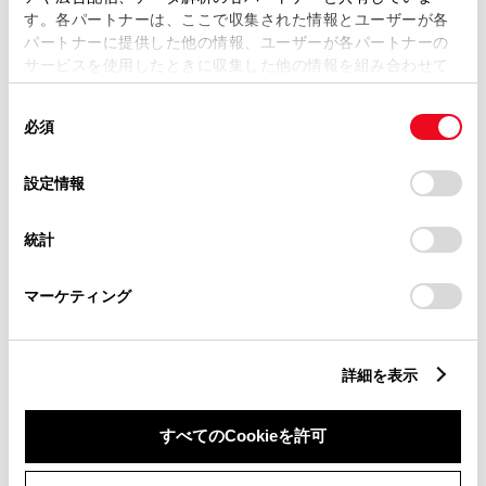
す。各パートナーは、ここで収集された情報とユーザーが各
パートナーに提供した他の情報、ユーザーが各パートナーの
サービスを使用したときに収集した他の情報を組み合わせて
市区町村名
必須
使用することがあります。当ウェブサイトの使用を続行する
同
とCookie(クッキー)に同意したこととなります。
必須
意
の
「すべてのCookieを許可」をクリックすることで、お客様の
選
デバイスにすべてのCookie(クッキー)が保存されることに同
設定情報
択
意したことになります。Cookie(クッキー)のオプトアウト、
丁目番地
必須
設定の変更、同意を撤回したりするにあたっては、当社の
統計
「
Cookie（クッキー）情報の取り扱いについて
」をご覧くだ
さい。
マーケティング
建物名
任意
詳細を表示
すべてのCookieを許可