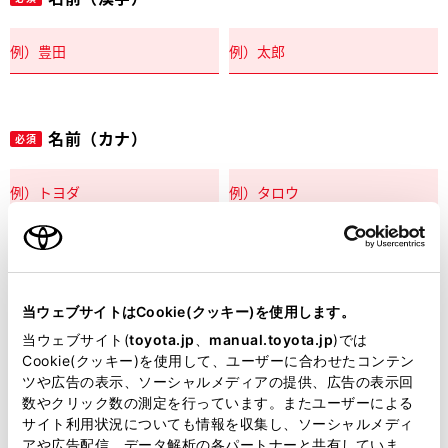
名前（カナ）
必須
郵便番号
必須
当ウェブサイトはCookie(クッキー)を使用します。
住所自動入力
当ウェブサイト(
toyota.jp
、
manual.toyota.jp
)では
Cookie(クッキー)を使用して、ユーザーに合わせたコンテン
都道府県
ツや広告の表示、ソーシャルメディアの提供、広告の表示回
必須
数やクリック数の測定を行っています。またユーザーによる
サイト利用状況についても情報を収集し、ソーシャルメディ
アや広告配信、データ解析の各パートナーと共有していま