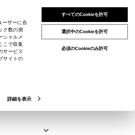
すべてのCookieを許可
、ユーザーに合
ック数の測
選択中のCookieを許可
ーシャルメ
ここで収集
必須のCookieのみ許可
のサービス
ブサイトの
申込みの完了
ie(クッキ
、設定の変
略できます。
扱いについ
詳細を表示
自動入力
新規登録