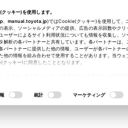
e(クッキー)を使用します。
jp
、
manual.toyota.jp
)ではCookie(クッキー)を使用して
の表示、ソーシャルメディアの提供、広告の表示回数やクリ
り依頼
ユーザーによるサイト利用状況についても情報を収集し、ソ
タ解析の各パートナーと共有しています。各パートナーは、
各パートナーに提供した他の情報、ユーザーが各パートナー
た他の情報を組み合わせて使用することがあります。当ウェ
入力内容のご確認
ie(クッキー)に同意したこととなります。
許可」をクリックすることで、お客様のデバイスにすべてのCook
意したことになります。Cookie(クッキー)のオプトアウト
ト」取得済みの方は、ログインするとお客さま情報の入力を省
るにあたっては、当社の「
Cookie（クッキー）情報の取り
報
統計
マーケティング
ログインして