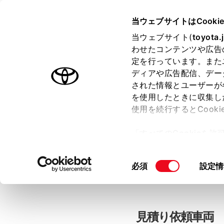
当ウェブサイトはCooki
TOYOTA
当ウェブサイト(
toyota.
わせたコンテンツや広告
色のついた項目
は必須です。
色のついた項目
中古車：見積
定を行っています。また
ディアや広告配信、デー
された情報とユーザーが
を使用したときに収集し
お客さま情報の入力
使用を続行するとCook
「すべてのCookieを
ー)が保存されることに同
「TOYOTAアカウン
更、同意を撤回したりす
同
必須
設定情
て
」をご覧ください。
意
の
選
択
見積り依頼車両