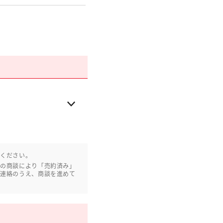
認ください。
との商談により「売約済み」
ご連絡のうえ、商談を進めて