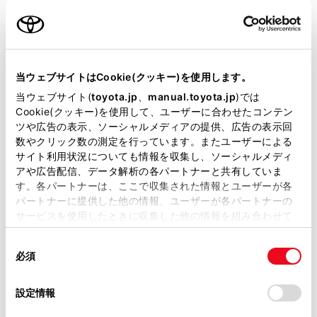
名前（カナ）
必須
当ウェブサイトはCookie(クッキー)を使用します。
当ウェブサイト(
toyota.jp
、
manual.toyota.jp
)では
Cookie(クッキー)を使用して、ユーザーに合わせたコンテン
郵便番号
ツや広告の表示、ソーシャルメディアの提供、広告の表示回
必須
数やクリック数の測定を行っています。またユーザーによる
サイト利用状況についても情報を収集し、ソーシャルメディ
住所自動入力
アや広告配信、データ解析の各パートナーと共有していま
す。各パートナーは、ここで収集された情報とユーザーが各
都道府県
パートナーに提供した他の情報、ユーザーが各パートナーの
必須
サービスを使用したときに収集した他の情報を組み合わせて
使用することがあります。当ウェブサイトの使用を続行する
同
とCookie(クッキー)に同意したこととなります。
必須
意
の
「すべてのCookieを許可」をクリックすることで、お客様の
選
デバイスにすべてのCookie(クッキー)が保存されることに同
設定情報
市区町村名
必須
択
意したことになります。Cookie(クッキー)のオプトアウト、