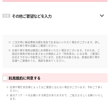
その他ご要望などを入力
任意
ご注文時に輸送費相当額を前金でお支払いいただく場合がございます。詳し
くはお取り寄せ店舗にご確認ください。
お取り寄せ車両は確認にお時間をいただく場合がございます。そのため、ご
指定の車両が他のお客さまとの商談により「売約済み」になる等、ご要望に
お応えできない可能性もございます。お急ぎのお客さまは、直接お取り寄せ
店舗へご連絡のうえ、商談を進めてください。
利用規約
に同意する
在庫や繁忙状況等によってはご要望に沿えない場合がございます。予めご了承く
ださい。
後日アンケ―トをお願いする場合がありますので、ご協力よろしくお願いいたし
ます。