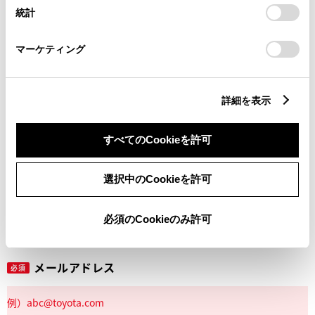
設定の変更、同意を撤回したりするにあたっては、当社の
統計
「
Cookie（クッキー）情報の取り扱いについて
」をご覧くだ
さい。
マーケティング
丁目番地
必須
詳細を表示
すべてのCookieを許可
建物名
任意
選択中のCookieを許可
必須のCookieのみ許可
メールアドレス
必須