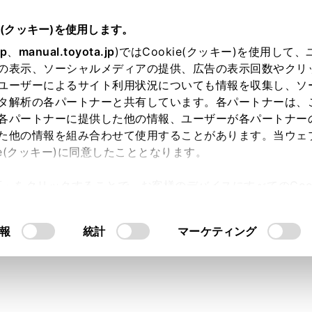
e(クッキー)を使用します。
jp
、
manual.toyota.jp
)ではCookie(クッキー)を使用して
の表示、ソーシャルメディアの提供、広告の表示回数やクリ
り依頼
ユーザーによるサイト利用状況についても情報を収集し、ソ
タ解析の各パートナーと共有しています。各パートナーは、
各パートナーに提供した他の情報、ユーザーが各パートナー
た他の情報を組み合わせて使用することがあります。当ウェ
入力内容のご確認
ie(クッキー)に同意したこととなります。
許可」をクリックすることで、お客様のデバイスにすべてのCook
意したことになります。Cookie(クッキー)のオプトアウト
ト」取得済みの方は、ログインするとお客さま情報の入力を省
るにあたっては、当社の「
Cookie（クッキー）情報の取り
報
統計
マーケティング
ログインして