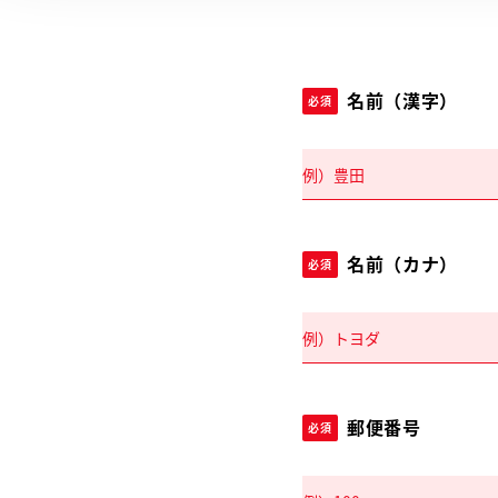
名前（漢字）
必須
名前（カナ）
必須
郵便番号
必須