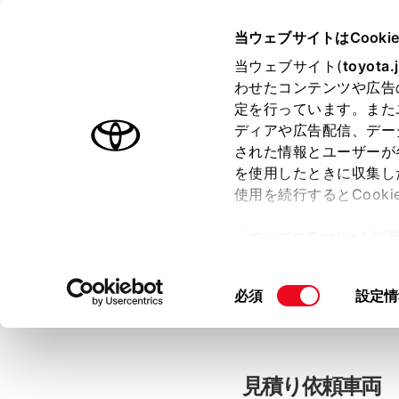
当ウェブサイトはCooki
TOYOTA
当ウェブサイト(
toyota.
わせたコンテンツや広告
色のついた項目
は必須です。
色のついた項目
中古車：見積
定を行っています。また
ディアや広告配信、デー
された情報とユーザーが
を使用したときに収集し
お客さま情報の入力
使用を続行するとCook
「すべてのCookieを
ー)が保存されることに同
「TOYOTAアカウン
更、同意を撤回したりす
同
必須
設定情
て
」をご覧ください。
意
の
選
択
見積り依頼車両