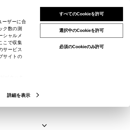
すべてのCookieを許可
、ユーザーに合
ック数の測
選択中のCookieを許可
ーシャルメ
ここで収集
必須のCookieのみ許可
のサービス
ブサイトの
申込みの完了
ie(クッキ
、設定の変
略できます。
扱いについ
詳細を表示
自動入力
新規登録