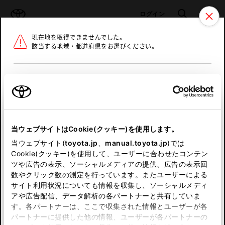
TOYOTA
検索
メニュ
ログイン
現在地を取得できませんでした。
ラインアップ
オーナーサポート
トピックス
該当する地域・都道府県をお選びください。
トヨタ認定中古車
メニュー
北海道
未設定
お気に入り
保存した見積り
閲覧履歴
東北
当ウェブサイトはCookie(クッキー)を使用します。
関東
申し訳ございません。
当ウェブサイト(
toyota.jp
、
manual.toyota.jp
)では
Cookie(クッキー)を使用して、ユーザーに合わせたコンテン
中部
何らかの問題が発生しました。
ツや広告の表示、ソーシャルメディアの提供、広告の表示回
数やクリック数の測定を行っています。またユーザーによる
恐れ入りますが、しばらく経ってから
サイト利用状況についても情報を収集し、ソーシャルメディ
近畿
アや広告配信、データ解析の各パートナーと共有していま
再度、お試し下さい。
す。各パートナーは、ここで収集された情報とユーザーが各
中国
パートナーに提供した他の情報、ユーザーが各パートナーの