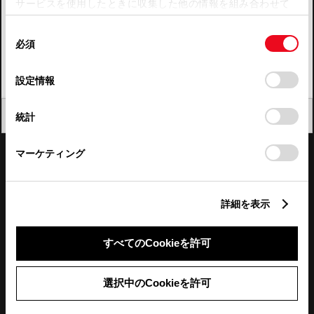
サービスを使用したときに収集した他の情報を組み合わせて
使用することがあります。当ウェブサイトの使用を続行する
四国
同
とCookie(クッキー)に同意したこととなります。
必須
意
九州・沖縄
の
「すべてのCookieを許可」をクリックすることで、お客様の
FAQ・お問い合わせ
選
デバイスにすべてのCookie(クッキー)が保存されることに同
設定情報
択
意したことになります。Cookie(クッキー)のオプトアウト、
設定の変更、同意を撤回したりするにあたっては、当社の
関連サイト
閉じる
統計
「
Cookie（クッキー）情報の取り扱いについて
」をご覧くだ
さい。
関連サービス
マーケティング
公式SNS
詳細を表示
LINE
X
Facebook
YouTube
Instagram
すべてのCookieを許可
トヨタイムズ
選択中のCookieを許可
TOYOTA Mail Magazine