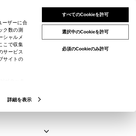
すべてのCookieを許可
、ユーザーに合
ック数の測
選択中のCookieを許可
ーシャルメ
ここで収集
必須のCookieのみ許可
のサービス
ブサイトの
申込みの完了
ie(クッキ
、設定の変
略できます。
扱いについ
詳細を表示
自動入力
新規登録