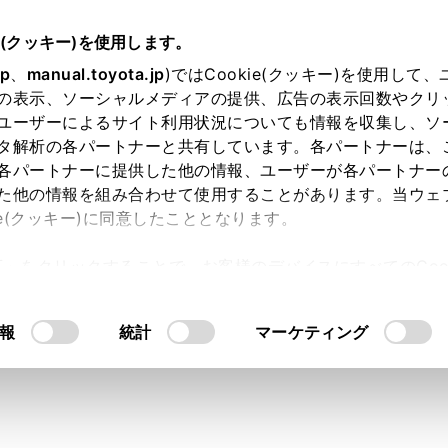
e(クッキー)を使用します。
jp
、
manual.toyota.jp
)ではCookie(クッキー)を使用して
の表示、ソーシャルメディアの提供、広告の表示回数やクリ
り依頼
ユーザーによるサイト利用状況についても情報を収集し、ソ
タ解析の各パートナーと共有しています。各パートナーは、
各パートナーに提供した他の情報、ユーザーが各パートナー
た他の情報を組み合わせて使用することがあります。当ウェ
入力内容のご確認
ie(クッキー)に同意したこととなります。
許可」をクリックすることで、お客様のデバイスにすべてのCook
意したことになります。Cookie(クッキー)のオプトアウト
ト」取得済みの方は、ログインするとお客さま情報の入力を省
るにあたっては、当社の「
Cookie（クッキー）情報の取り
報
統計
マーケティング
ログインして