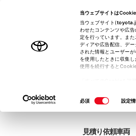
当ウェブサイトはCooki
TOYOTA
当ウェブサイト(
toyota.
わせたコンテンツや広告
色のついた項目
は必須です。
色のついた項目
中古車：見積
定を行っています。また
ディアや広告配信、デー
された情報とユーザーが
を使用したときに収集し
お客さま情報の入力
使用を続行するとCook
「すべてのCookieを
ー)が保存されることに同
「TOYOTAアカウン
更、同意を撤回したりす
同
必須
設定情
て
」をご覧ください。
意
の
選
択
見積り依頼車両