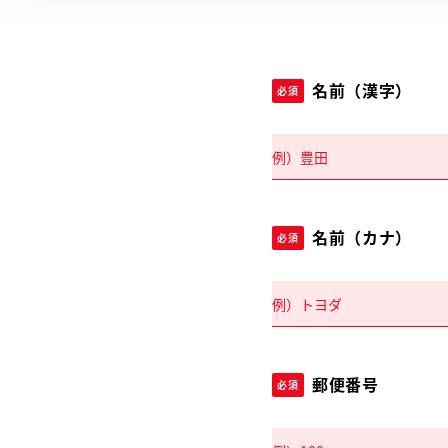
名前（漢字）
必須
名前（カナ）
必須
郵便番号
必須