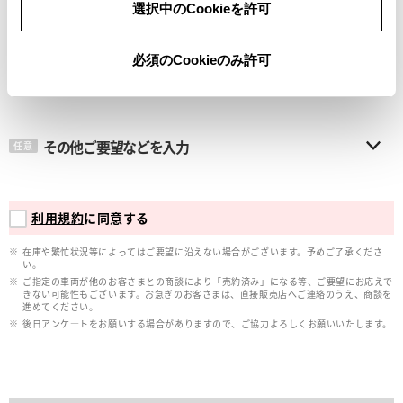
選択中のCookieを許可
メールアドレス
必須
必須のCookieのみ許可
その他ご要望などを入力
任意
利用規約
に同意する
在庫や繁忙状況等によってはご要望に沿えない場合がございます。予めご了承くださ
い。
ご指定の車両が他のお客さまとの商談により「売約済み」になる等、ご要望にお応えで
きない可能性もございます。お急ぎのお客さまは、直接販売店へご連絡のうえ、商談を
進めてください。
後日アンケ―トをお願いする場合がありますので、ご協力よろしくお願いいたします。