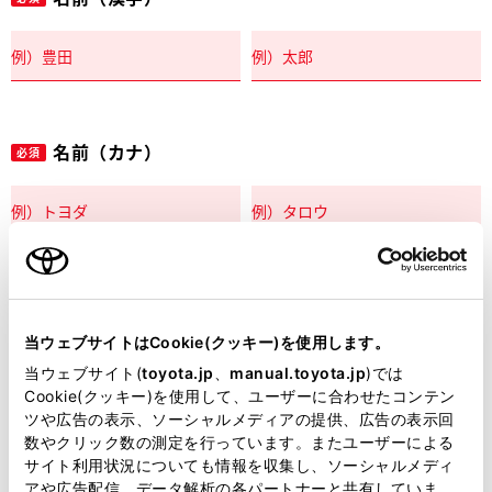
名前（カナ）
必須
郵便番号
必須
当ウェブサイトはCookie(クッキー)を使用します。
住所自動入力
当ウェブサイト(
toyota.jp
、
manual.toyota.jp
)では
Cookie(クッキー)を使用して、ユーザーに合わせたコンテン
都道府県
ツや広告の表示、ソーシャルメディアの提供、広告の表示回
必須
数やクリック数の測定を行っています。またユーザーによる
サイト利用状況についても情報を収集し、ソーシャルメディ
アや広告配信、データ解析の各パートナーと共有していま