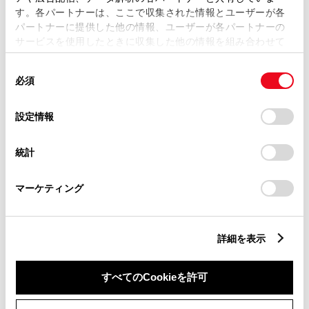
す。各パートナーは、ここで収集された情報とユーザーが各
パートナーに提供した他の情報、ユーザーが各パートナーの
サービスを使用したときに収集した他の情報を組み合わせて
市区町村名
必須
使用することがあります。当ウェブサイトの使用を続行する
同
とCookie(クッキー)に同意したこととなります。
必須
意
の
「すべてのCookieを許可」をクリックすることで、お客様の
選
デバイスにすべてのCookie(クッキー)が保存されることに同
設定情報
択
意したことになります。Cookie(クッキー)のオプトアウト、
丁目番地
必須
設定の変更、同意を撤回したりするにあたっては、当社の
統計
「
Cookie（クッキー）情報の取り扱いについて
」をご覧くだ
さい。
マーケティング
建物名
任意
詳細を表示
すべてのCookieを許可