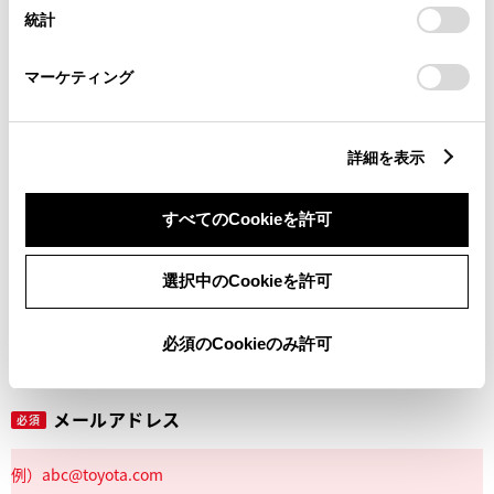
設定の変更、同意を撤回したりするにあたっては、当社の
統計
「
Cookie（クッキー）情報の取り扱いについて
」をご覧くだ
さい。
マーケティング
丁目番地
必須
詳細を表示
すべてのCookieを許可
建物名
任意
選択中のCookieを許可
必須のCookieのみ許可
メールアドレス
必須