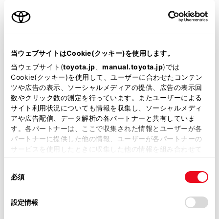
名前（カナ）
必須
当ウェブサイトはCookie(クッキー)を使用します。
当ウェブサイト(
toyota.jp
、
manual.toyota.jp
)では
Cookie(クッキー)を使用して、ユーザーに合わせたコンテン
郵便番号
ツや広告の表示、ソーシャルメディアの提供、広告の表示回
必須
数やクリック数の測定を行っています。またユーザーによる
サイト利用状況についても情報を収集し、ソーシャルメディ
住所自動入力
アや広告配信、データ解析の各パートナーと共有していま
す。各パートナーは、ここで収集された情報とユーザーが各
都道府県
パートナーに提供した他の情報、ユーザーが各パートナーの
必須
サービスを使用したときに収集した他の情報を組み合わせて
使用することがあります。当ウェブサイトの使用を続行する
同
とCookie(クッキー)に同意したこととなります。
必須
意
の
「すべてのCookieを許可」をクリックすることで、お客様の
選
デバイスにすべてのCookie(クッキー)が保存されることに同
設定情報
市区町村名
必須
択
意したことになります。Cookie(クッキー)のオプトアウト、