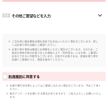
その他ご要望などを入力
任意
ご注文時に輸送費相当額を前金でお支払いいただく場合がございます。詳し
くはお取り寄せ店舗にご確認ください。
お取り寄せ車両は確認にお時間をいただく場合がございます。そのため、ご
指定の車両が他のお客さまとの商談により「売約済み」になる等、ご要望に
お応えできない可能性もございます。お急ぎのお客さまは、直接お取り寄せ
店舗へご連絡のうえ、商談を進めてください。
利用規約
に同意する
在庫や繁忙状況等によってはご要望に沿えない場合がございます。予めご了承く
ださい。
後日アンケ―トをお願いする場合がありますので、ご協力よろしくお願いいたし
ます。