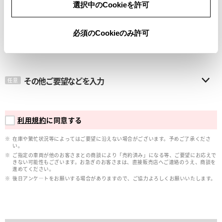
選択中のCookieを許可
メールアドレス
必須
必須のCookieのみ許可
その他ご要望などを入力
任意
利用規約
に同意する
在庫や繁忙状況等によってはご要望に沿えない場合がございます。予めご了承くださ
い。
ご指定の車両が他のお客さまとの商談により「売約済み」になる等、ご要望にお応えで
きない可能性もございます。お急ぎのお客さまは、直接販売店へご連絡のうえ、商談を
進めてください。
後日アンケ―トをお願いする場合がありますので、ご協力よろしくお願いいたします。