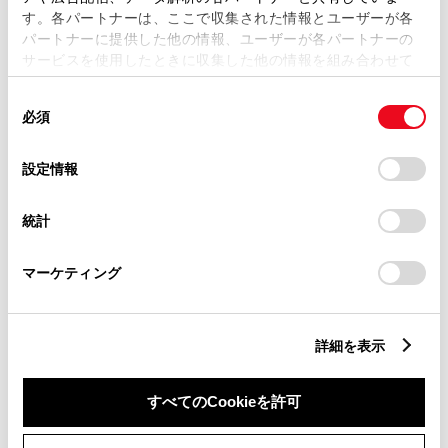
す。各パートナーは、ここで収集された情報とユーザーが各
パートナーに提供した他の情報、ユーザーが各パートナーの
サービスを使用したときに収集した他の情報を組み合わせて
市区町村名
必須
使用することがあります。当ウェブサイトの使用を続行する
同
とCookie(クッキー)に同意したこととなります。
必須
意
の
「すべてのCookieを許可」をクリックすることで、お客様の
選
デバイスにすべてのCookie(クッキー)が保存されることに同
設定情報
択
意したことになります。Cookie(クッキー)のオプトアウト、
丁目番地
必須
設定の変更、同意を撤回したりするにあたっては、当社の
統計
「
Cookie（クッキー）情報の取り扱いについて
」をご覧くだ
さい。
マーケティング
建物名
任意
詳細を表示
すべてのCookieを許可