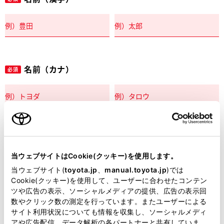
名前（カナ）
必須
郵便番号
必須
当ウェブサイトはCookie(クッキー)を使用します。
住所自動入力
当ウェブサイト(
toyota.jp
、
manual.toyota.jp
)では
Cookie(クッキー)を使用して、ユーザーに合わせたコンテン
都道府県
ツや広告の表示、ソーシャルメディアの提供、広告の表示回
必須
数やクリック数の測定を行っています。またユーザーによる
サイト利用状況についても情報を収集し、ソーシャルメディ
アや広告配信、データ解析の各パートナーと共有していま