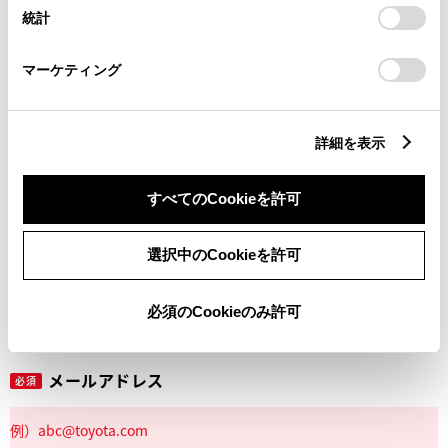
設定の変更、同意を撤回したりするにあたっては、当社の
統計
「
Cookie（クッキー）情報の取り扱いについて
」をご覧くだ
さい。
マーケティング
丁目番地
必須
詳細を表示
すべてのCookieを許可
建物名
任意
選択中のCookieを許可
必須のCookieのみ許可
メールアドレス
必須