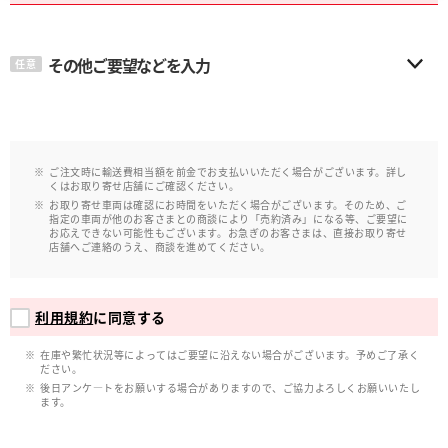
その他ご要望などを入力
任意
ご注文時に輸送費相当額を前金でお支払いいただく場合がございます。詳し
くはお取り寄せ店舗にご確認ください。
お取り寄せ車両は確認にお時間をいただく場合がございます。そのため、ご
指定の車両が他のお客さまとの商談により「売約済み」になる等、ご要望に
お応えできない可能性もございます。お急ぎのお客さまは、直接お取り寄せ
店舗へご連絡のうえ、商談を進めてください。
利用規約
に同意する
在庫や繁忙状況等によってはご要望に沿えない場合がございます。予めご了承く
ださい。
後日アンケ―トをお願いする場合がありますので、ご協力よろしくお願いいたし
ます。