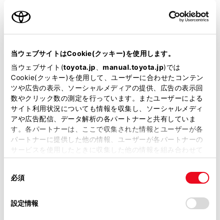
名前（カナ）
必須
当ウェブサイトはCookie(クッキー)を使用します。
当ウェブサイト(
toyota.jp
、
manual.toyota.jp
)では
Cookie(クッキー)を使用して、ユーザーに合わせたコンテン
郵便番号
ツや広告の表示、ソーシャルメディアの提供、広告の表示回
必須
数やクリック数の測定を行っています。またユーザーによる
サイト利用状況についても情報を収集し、ソーシャルメディ
住所自動入力
アや広告配信、データ解析の各パートナーと共有していま
す。各パートナーは、ここで収集された情報とユーザーが各
都道府県
パートナーに提供した他の情報、ユーザーが各パートナーの
必須
サービスを使用したときに収集した他の情報を組み合わせて
使用することがあります。当ウェブサイトの使用を続行する
同
とCookie(クッキー)に同意したこととなります。
必須
意
の
「すべてのCookieを許可」をクリックすることで、お客様の
選
デバイスにすべてのCookie(クッキー)が保存されることに同
設定情報
市区町村名
必須
択
意したことになります。Cookie(クッキー)のオプトアウト、