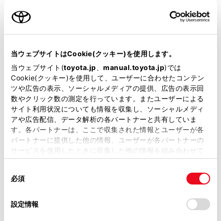
名前（カナ）
必須
当ウェブサイトはCookie(クッキー)を使用します。
当ウェブサイト(
toyota.jp
、
manual.toyota.jp
)では
Cookie(クッキー)を使用して、ユーザーに合わせたコンテン
郵便番号
ツや広告の表示、ソーシャルメディアの提供、広告の表示回
必須
数やクリック数の測定を行っています。またユーザーによる
サイト利用状況についても情報を収集し、ソーシャルメディ
住所自動入力
アや広告配信、データ解析の各パートナーと共有していま
す。各パートナーは、ここで収集された情報とユーザーが各
都道府県
パートナーに提供した他の情報、ユーザーが各パートナーの
必須
サービスを使用したときに収集した他の情報を組み合わせて
使用することがあります。当ウェブサイトの使用を続行する
同
とCookie(クッキー)に同意したこととなります。
必須
意
の
「すべてのCookieを許可」をクリックすることで、お客様の
選
デバイスにすべてのCookie(クッキー)が保存されることに同
設定情報
市区町村名
必須
択
意したことになります。Cookie(クッキー)のオプトアウト、