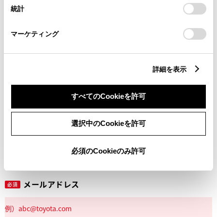
設定の変更、同意を撤回したりするにあたっては、当社の
統計
「
Cookie（クッキー）情報の取り扱いについて
」をご覧くだ
さい。
マーケティング
丁目番地
必須
詳細を表示
すべてのCookieを許可
建物名
任意
選択中のCookieを許可
必須のCookieのみ許可
メールアドレス
必須