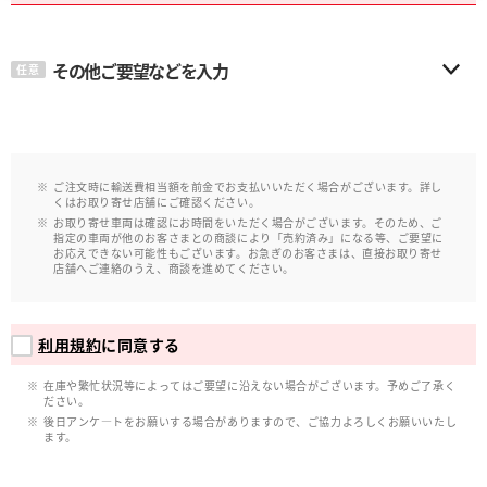
その他ご要望などを入力
任意
ご注文時に輸送費相当額を前金でお支払いいただく場合がございます。詳し
くはお取り寄せ店舗にご確認ください。
お取り寄せ車両は確認にお時間をいただく場合がございます。そのため、ご
指定の車両が他のお客さまとの商談により「売約済み」になる等、ご要望に
お応えできない可能性もございます。お急ぎのお客さまは、直接お取り寄せ
店舗へご連絡のうえ、商談を進めてください。
利用規約
に同意する
在庫や繁忙状況等によってはご要望に沿えない場合がございます。予めご了承く
ださい。
後日アンケ―トをお願いする場合がありますので、ご協力よろしくお願いいたし
ます。