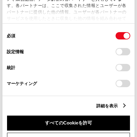
す。各パートナーは、ここで収集された情報とユーザーが各
パートナーに提供した他の情報、ユーザーが各パートナーの
サービスを使用したときに収集した他の情報を組み合わせて
市区町村名
必須
使用することがあります。当ウェブサイトの使用を続行する
同
とCookie(クッキー)に同意したこととなります。
必須
意
の
「すべてのCookieを許可」をクリックすることで、お客様の
選
デバイスにすべてのCookie(クッキー)が保存されることに同
設定情報
択
意したことになります。Cookie(クッキー)のオプトアウト、
丁目番地
必須
設定の変更、同意を撤回したりするにあたっては、当社の
統計
「
Cookie（クッキー）情報の取り扱いについて
」をご覧くだ
さい。
マーケティング
建物名
任意
詳細を表示
すべてのCookieを許可