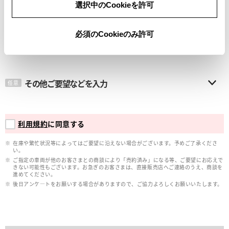
選択中のCookieを許可
メールアドレス
必須
必須のCookieのみ許可
その他ご要望などを入力
任意
利用規約
に同意する
在庫や繁忙状況等によってはご要望に沿えない場合がございます。予めご了承くださ
い。
ご指定の車両が他のお客さまとの商談により「売約済み」になる等、ご要望にお応えで
きない可能性もございます。お急ぎのお客さまは、直接販売店へご連絡のうえ、商談を
進めてください。
後日アンケ―トをお願いする場合がありますので、ご協力よろしくお願いいたします。