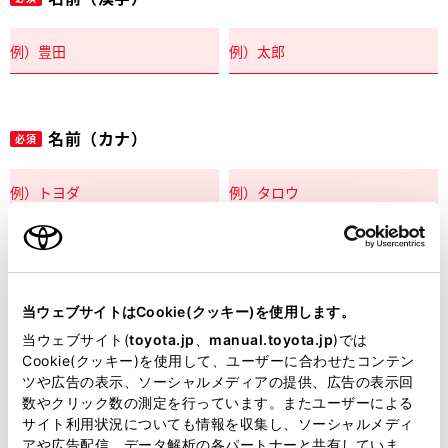
名前（カナ）
必須
郵便番号
必須
当ウェブサイトはCookie(クッキー)を使用します。
住所自動入力
当ウェブサイト(
toyota.jp
、
manual.toyota.jp
)では
Cookie(クッキー)を使用して、ユーザーに合わせたコンテン
都道府県
ツや広告の表示、ソーシャルメディアの提供、広告の表示回
必須
数やクリック数の測定を行っています。またユーザーによる
サイト利用状況についても情報を収集し、ソーシャルメディ
アや広告配信、データ解析の各パートナーと共有していま