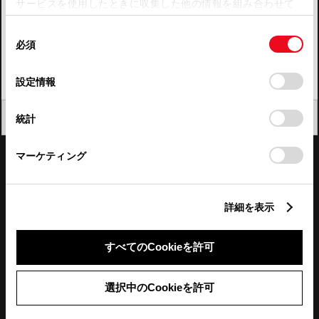
サービスを使用したときに収集した他の情報を組み合わせて
使用することがあります。当ウェブサイトの使用を続行する
四国
同
とCookie(クッキー)に同意したこととなります。
必須
意
九州・沖縄
の
「すべてのCookieを許可」をクリックすることで、お客様の
FAQ・お問い合わせ
選
デバイスにすべてのCookie(クッキー)が保存されることに同
設定情報
択
意したことになります。Cookie(クッキー)のオプトアウト、
設定の変更、同意を撤回したりするにあたっては、当社の
関連サイト
閉じる
統計
「
Cookie（クッキー）情報の取り扱いについて
」をご覧くだ
さい。
関連サービス
マーケティング
公式SNS
詳細を表示
LINE
X
Facebook
YouTube
Instagram
すべてのCookieを許可
トヨタイムズ
選択中のCookieを許可
TOYOTA Mail Magazine