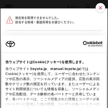
TOYOTA
検索
メニュ
ログイン
現在地を取得できませんでした。
ラインアップ
オーナーサポート
トピックス
該当する地域・都道府県をお選びください。
トヨタ認定中古車
メニュー
北海道
未設定
お気に入り
保存した見積り
閲覧履歴
東北
当ウェブサイトはCookie(クッキー)を使用します。
関東
申し訳ございません。
当ウェブサイト(
toyota.jp
、
manual.toyota.jp
)では
Cookie(クッキー)を使用して、ユーザーに合わせたコンテン
中部
何らかの問題が発生しました。
ツや広告の表示、ソーシャルメディアの提供、広告の表示回
数やクリック数の測定を行っています。またユーザーによる
恐れ入りますが、しばらく経ってから
サイト利用状況についても情報を収集し、ソーシャルメディ
近畿
アや広告配信、データ解析の各パートナーと共有していま
再度、お試し下さい。
す。各パートナーは、ここで収集された情報とユーザーが各
中国
パートナーに提供した他の情報、ユーザーが各パートナーの