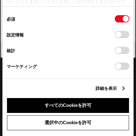
サービスを使用したときに収集した他の情報を組み合わせて
使用することがあります。当ウェブサイトの使用を続行する
四国
同
とCookie(クッキー)に同意したこととなります。
必須
意
九州・沖縄
の
「すべてのCookieを許可」をクリックすることで、お客様の
FAQ・お問い合わせ
選
デバイスにすべてのCookie(クッキー)が保存されることに同
設定情報
択
意したことになります。Cookie(クッキー)のオプトアウト、
設定の変更、同意を撤回したりするにあたっては、当社の
関連サイト
閉じる
統計
「
Cookie（クッキー）情報の取り扱いについて
」をご覧くだ
さい。
関連サービス
マーケティング
公式SNS
詳細を表示
LINE
X
Facebook
YouTube
Instagram
すべてのCookieを許可
トヨタイムズ
選択中のCookieを許可
TOYOTA Mail Magazine