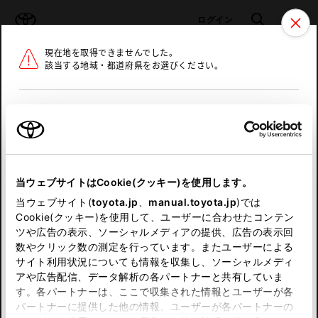
TOYOTA
検索
メニュ
ログイン
現在地を取得できませんでした。
ラインアップ
オーナーサポート
トピックス
該当する地域・都道府県をお選びください。
トヨタ認定中古車
メニュー
北海道
未設定
お気に入り
保存した見積り
閲覧履歴
東北
当ウェブサイトはCookie(クッキー)を使用します。
関東
申し訳ございません。
当ウェブサイト(
toyota.jp
、
manual.toyota.jp
)では
Cookie(クッキー)を使用して、ユーザーに合わせたコンテン
中部
何らかの問題が発生しました。
ツや広告の表示、ソーシャルメディアの提供、広告の表示回
数やクリック数の測定を行っています。またユーザーによる
恐れ入りますが、しばらく経ってから
サイト利用状況についても情報を収集し、ソーシャルメディ
近畿
アや広告配信、データ解析の各パートナーと共有していま
再度、お試し下さい。
す。各パートナーは、ここで収集された情報とユーザーが各
中国
パートナーに提供した他の情報、ユーザーが各パートナーの