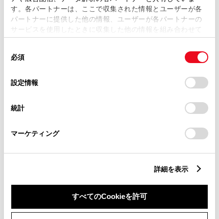
す。各パートナーは、ここで収集された情報とユーザーが各
パートナーに提供した他の情報、ユーザーが各パートナーの
サービスを使用したときに収集した他の情報を組み合わせて
市区町村名
必須
使用することがあります。当ウェブサイトの使用を続行する
同
とCookie(クッキー)に同意したこととなります。
必須
意
の
「すべてのCookieを許可」をクリックすることで、お客様の
選
デバイスにすべてのCookie(クッキー)が保存されることに同
設定情報
択
意したことになります。Cookie(クッキー)のオプトアウト、
丁目番地
必須
設定の変更、同意を撤回したりするにあたっては、当社の
統計
「
Cookie（クッキー）情報の取り扱いについて
」をご覧くだ
さい。
マーケティング
建物名
任意
詳細を表示
すべてのCookieを許可