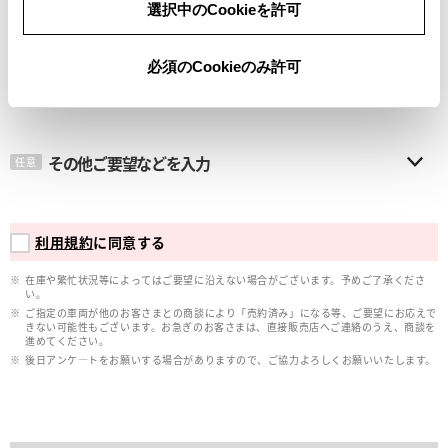
選択中のCookieを許可
メールアドレス
必須
必須のCookieのみ許可
その他ご要望などを入力
任意
利用規約
に同意する
在庫や繁忙状況等によってはご要望に沿えない場合がございます。予めご了承くださ
い。
ご指定の車両が他のお客さまとの商談により「売約済み」になる等、ご要望にお応えで
きない可能性もございます。お急ぎのお客さまは、直接販売店へご連絡のうえ、商談を
進めてください。
後日アンケ―トをお願いする場合がありますので、ご協力よろしくお願いいたします。