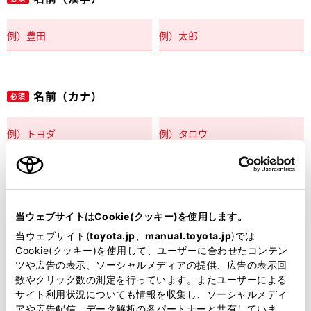
名前（カナ）
必須
郵便番号
必須
当ウェブサイトはCookie(クッキー)を使用します。
住所自動入力
当ウェブサイト(
toyota.jp
、
manual.toyota.jp
)では
Cookie(クッキー)を使用して、ユーザーに合わせたコンテン
都道府県
ツや広告の表示、ソーシャルメディアの提供、広告の表示回
必須
数やクリック数の測定を行っています。またユーザーによる
サイト利用状況についても情報を収集し、ソーシャルメディ
アや広告配信、データ解析の各パートナーと共有していま