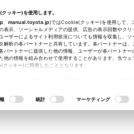
e(クッキー)を使用します。
jp
、
manual.toyota.jp
)ではCookie(クッキー)を使用して
の表示、ソーシャルメディアの提供、広告の表示回数やクリ
り依頼
ユーザーによるサイト利用状況についても情報を収集し、ソ
タ解析の各パートナーと共有しています。各パートナーは、
各パートナーに提供した他の情報、ユーザーが各パートナー
た他の情報を組み合わせて使用することがあります。当ウェ
入力内容のご確認
ie(クッキー)に同意したこととなります。
許可」をクリックすることで、お客様のデバイスにすべてのCook
意したことになります。Cookie(クッキー)のオプトアウト
ト」取得済みの方は、ログインするとお客さま情報の入力を省
るにあたっては、当社の「
Cookie（クッキー）情報の取り
報
統計
マーケティング
ログインして