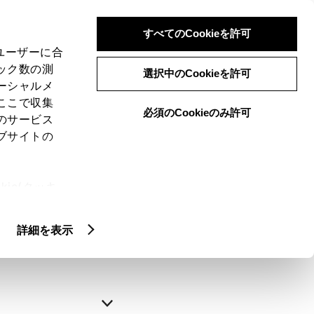
すべてのCookieを許可
、ユーザーに合
ック数の測
選択中のCookieを許可
ーシャルメ
ここで収集
必須のCookieのみ許可
のサービス
ブサイトの
申込みの完了
ie(クッキ
、設定の変
略できます。
扱いについ
詳細を表示
自動入力
新規登録