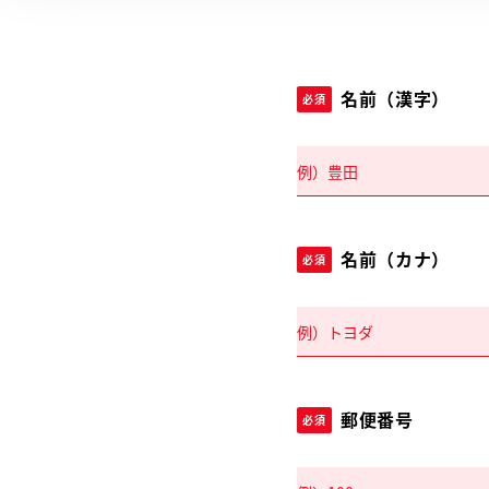
名前（漢字）
必須
名前（カナ）
必須
郵便番号
必須