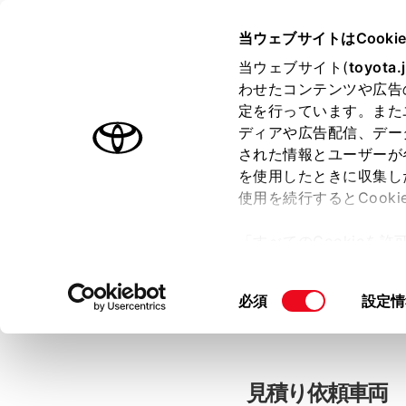
当ウェブサイトはCooki
TOYOTA
当ウェブサイト(
toyota.
わせたコンテンツや広告
色のついた項目
は必須です。
色のついた項目
中古車：見積
定を行っています。また
ディアや広告配信、デー
された情報とユーザーが
を使用したときに収集し
お客さま情報の入力
使用を続行するとCook
「すべてのCookieを
ー)が保存されることに同
「TOYOTAアカウン
更、同意を撤回したりす
同
必須
設定情
て
」をご覧ください。
意
の
選
択
見積り依頼車両